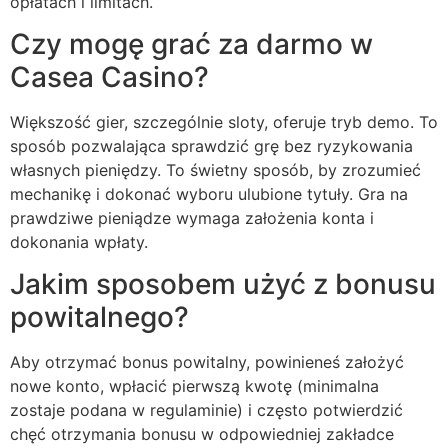
opłatach i limitach.
Czy mogę grać za darmo w
Casea Casino?
Większość gier, szczególnie sloty, oferuje tryb demo. To
sposób pozwalająca sprawdzić grę bez ryzykowania
własnych pieniędzy. To świetny sposób, by zrozumieć
mechanikę i dokonać wyboru ulubione tytuły. Gra na
prawdziwe pieniądze wymaga założenia konta i
dokonania wpłaty.
Jakim sposobem użyć z bonusu
powitalnego?
Aby otrzymać bonus powitalny, powinieneś założyć
nowe konto, wpłacić pierwszą kwotę (minimalna
zostaje podana w regulaminie) i często potwierdzić
chęć otrzymania bonusu w odpowiedniej zakładce