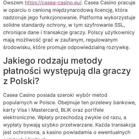
Owszem
https://casea-casino.eu/
. Casea Casino pracuje
w oparciu o cenioną międzynarodową licencję, która
nadzoruje jego funkcjonowanie. Platforma wykorzystuje
solidne standardy ochrony, w tym szyfrowanie SSL,
chroniące dane i transakcje graczy. Polscy użytkownicy
mają możliwość grać w zaufanym, regulowanym
środowisku, które promuje odpowiedzialną rozrywkę.
Jakiego rodzaju metody
płatności występują dla graczy
z Polski?
Casea Casino posiada szeroki wybór metod
popularnych w Polsce. Obejmuje ten przelewy bankowe,
karty Visa i Mastercard, BLIK oraz portfele
elektroniczne. Wpłaty przechodzą zwykle od razu, a
wypłaty bywają szybko przetwarzane. Każda transakcja
jest ochroniona, a kasino powiadamia o ewentualnych