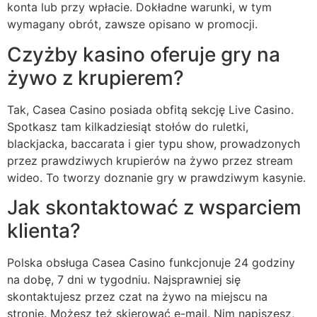
konta lub przy wpłacie. Dokładne warunki, w tym
wymagany obrót, zawsze opisano w promocji.
Czyżby kasino oferuje gry na
żywo z krupierem?
Tak, Casea Casino posiada obfitą sekcję Live Casino.
Spotkasz tam kilkadziesiąt stołów do ruletki,
blackjacka, baccarata i gier typu show, prowadzonych
przez prawdziwych krupierów na żywo przez stream
wideo. To tworzy doznanie gry w prawdziwym kasynie.
Jak skontaktować z wsparciem
klienta?
Polska obsługa Casea Casino funkcjonuje 24 godziny
na dobę, 7 dni w tygodniu. Najsprawniej się
skontaktujesz przez czat na żywo na miejscu na
stronie. Możesz też skierować e-mail. Nim napiszesz,