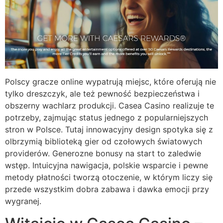
Polscy gracze online wypatrują miejsc, które oferują nie
tylko dreszczyk, ale też pewność bezpieczeństwa i
obszerny wachlarz produkcji. Casea Casino realizuje te
potrzeby, zajmując status jednego z popularniejszych
stron w Polsce. Tutaj innowacyjny design spotyka się z
olbrzymią biblioteką gier od czołowych światowych
providerów. Generozne bonusy na start to zaledwie
wstęp. Intuicyjna nawigacja, polskie wsparcie i pewne
metody płatności tworzą otoczenie, w którym liczy się
przede wszystkim dobra zabawa i dawka emocji przy
wygranej.