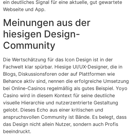
ein deutliches Signal für eine aktuelle, gut gewartete
Webseite und App.
Meinungen aus der
hiesigen Design-
Community
Die Wertschätzung für das Icon Design ist in der
Fachwelt klar spürbar. Hiesige UI/UX-Designer, die in
Blogs, Diskussionsforen oder auf Plattformen wie
Behance aktiv sind, nennen die erfolgreiche Umsetzung
bei Online-Casinos regelmäßig als gutes Beispiel. Yoyo
Casino wird in diesem Kontext für seine deutliche
visuelle Hierarchie und nutzerzentrierte Gestaltung
gelobt. Dieses Echo aus einer kritischen und
anspruchsvollen Community ist Bände. Es belegt, dass
das Design nicht allein Nutzer, sondern auch Profis
beeindruckt.