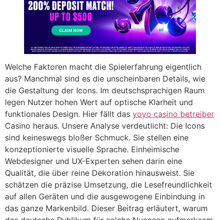
Welche Faktoren macht die Spielerfahrung eigentlich
aus? Manchmal sind es die unscheinbaren Details, wie
die Gestaltung der Icons. Im deutschsprachigen Raum
legen Nutzer hohen Wert auf optische Klarheit und
funktionales Design. Hier fällt das
yoyo casino betreiber
Casino heraus. Unsere Analyse verdeutlicht: Die Icons
sind keineswegs bloßer Schmuck. Sie stellen eine
konzeptionierte visuelle Sprache. Einheimische
Webdesigner und UX-Experten sehen darin eine
Qualität, die über reine Dekoration hinausweist. Sie
schätzen die präzise Umsetzung, die Lesefreundlichkeit
auf allen Geräten und die ausgewogene Einbindung in
das ganze Markenbild. Dieser Beitrag erläutert, warum
das deutsche Publikum für solche Nuancen aufmerksam