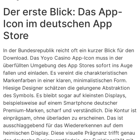
Der erste Blick: Das App-
Icon im deutschen App
Store
In der Bundesrepublik reicht oft ein kurzer Blick für den
Download. Das Yoyo Casino App-Icon muss in der
überfüllten Umgebung des App Stores sofort ins Auge
fallen und einladen. Es vereint die charakteristischen
Markenfarben in einer klaren, minimalistischen Form.
Hiesige Designer schätzen die gelungene Abstraktion
des Symbols. Es bleibt sogar auf kleinsten Displays,
beispielsweise auf einem Smartphone deutscher
Premium-Marken, scharf und verständlich. Die Kontur ist
einprägsam, ohne überladen zu erscheinen. Das ist
ausschlaggebend für das Wiedererkennen auf dem
heimischen Display. Diese visuelle Prägnanz trifft genau