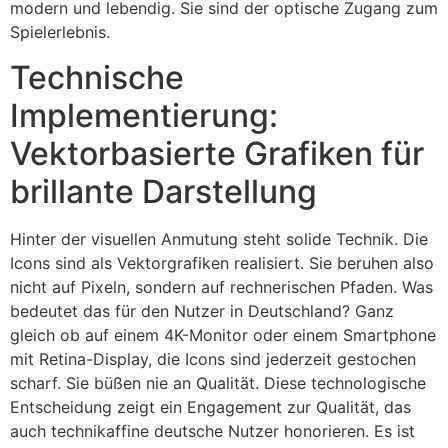
modern und lebendig. Sie sind der optische Zugang zum
Spielerlebnis.
Technische
Implementierung:
Vektorbasierte Grafiken für
brillante Darstellung
Hinter der visuellen Anmutung steht solide Technik. Die
Icons sind als Vektorgrafiken realisiert. Sie beruhen also
nicht auf Pixeln, sondern auf rechnerischen Pfaden. Was
bedeutet das für den Nutzer in Deutschland? Ganz
gleich ob auf einem 4K-Monitor oder einem Smartphone
mit Retina-Display, die Icons sind jederzeit gestochen
scharf. Sie büßen nie an Qualität. Diese technologische
Entscheidung zeigt ein Engagement zur Qualität, das
auch technikaffine deutsche Nutzer honorieren. Es ist