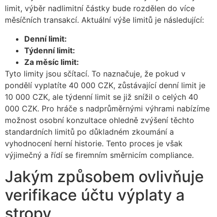
limit, výběr nadlimitní částky bude rozdělen do více
měsíčních transakcí. Aktuální výše limitů je následující:
Denní limit:
Týdenní limit:
Za měsíc limit:
Tyto limity jsou sčítací. To naznačuje, že pokud v
pondělí vyplatíte 40 000 CZK, zůstávající denní limit je
10 000 CZK, ale týdenní limit se již snížil o celých 40
000 CZK. Pro hráče s nadprůměrnými výhrami nabízíme
možnost osobní konzultace ohledně zvýšení těchto
standardních limitů po důkladném zkoumání a
vyhodnocení herní historie. Tento proces je však
výjimečný a řídí se firemním směrnicím compliance.
Jakým způsobem ovlivňuje
verifikace účtu výplaty a
stropy