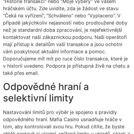
“Historie transakcí” nebo “Moje výběry” ve vašem
hráčském účtu. Zde uvidíte, zda je žádost ve stavu
“Čeká na vyřízení”, “Schváleno” nebo “Vyplaceno”. V
případě jakýchkoliv nejasností nebo prodloužené doby
než je standardní doba zpracování, je nejefektivnější
kontaktovat naši zákaznickou podporu. Naši operátoři
mají přístup k detailům vaší transakce a jsou ochotni
vám poskytnout aktuální informace a pomoc.
Doporučujeme mít mít po ruce číslo transakce, které je
v historii uvedeno. Podpora je přístupná živě na chatu a
také přes email.
Odpovědné hraní a
selektivní limity
Nastavování limitů pro výběr je spojeno s pravidly
odpovědného hraní. Mafia Casino usnadňuje hráče v
tom, aby kontrolovali svou hru. Pokud cítíte, že byste
chtěli nastavit si vlastní, snížené limity u vkladů, sázek a