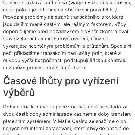
splněna stávková podmínka (wager) vázaná s bonusem,
nebo pokud je indikace na obcházení pravidel hry.
Provozní problémy na straně transakčního providera
jsou dalším méně častým, ale reálným faktorem. Vždy
doporučujeme před požadavkem o výběr zkontrolovat
stav svého účtu a mít hotové ověření, čímž se
vyvarujete nechtěným problémům a průtahům. Speciální
péči přikládáme transakcím nad určitý práh, které z
důvodu vyšší bezpečnosti podstupují lidskou kontrolu,
což může proces zdržet o pár hodin.
Časové lhůty pro vyřízení
výběrů
Doba nutná k převodu peněz na tvůj účet se skládá ze
dvou částí: doby administrace kasinem a doby transferu
platebním systémem. V Mafia Casino se snažíme o co
nejrychlejší interní zpracování, které obvykle potrvá do