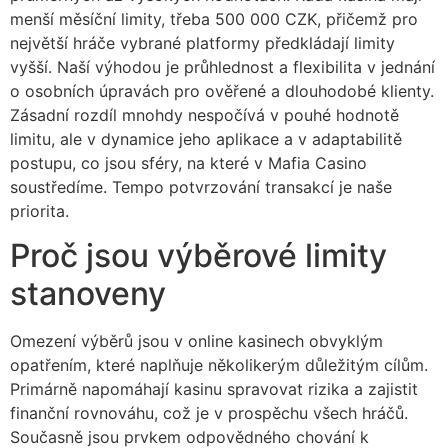
menší měsíční limity, třeba 500 000 CZK, přičemž pro
největší hráče vybrané platformy předkládají limity
vyšší. Naší výhodou je průhlednost a flexibilita v jednání
o osobních úpravách pro ověřené a dlouhodobé klienty.
Zásadní rozdíl mnohdy nespočívá v pouhé hodnotě
limitu, ale v dynamice jeho aplikace a v adaptabilitě
postupu, co jsou sféry, na které v Mafia Casino
soustředíme. Tempo potvrzování transakcí je naše
priorita.
Proč jsou výběrové limity
stanoveny
Omezení výběrů jsou v online kasinech obvyklým
opatřením, které naplňuje několikerým důležitým cílům.
Primárně napomáhají kasinu spravovat rizika a zajistit
finanční rovnováhu, což je v prospěchu všech hráčů.
Současně jsou prvkem odpovědného chování k