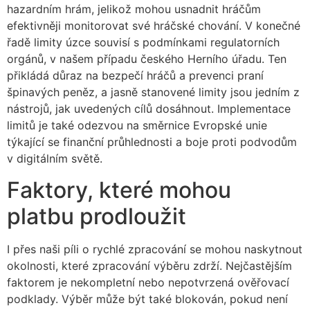
hazardním hrám, jelikož mohou usnadnit hráčům
efektivněji monitorovat své hráčské chování. V konečné
řadě limity úzce souvisí s podmínkami regulatorních
orgánů, v našem případu českého Herního úřadu. Ten
přikládá důraz na bezpečí hráčů a prevenci praní
špinavých peněz, a jasně stanovené limity jsou jedním z
nástrojů, jak uvedených cílů dosáhnout. Implementace
limitů je také odezvou na směrnice Evropské unie
týkající se finanční průhlednosti a boje proti podvodům
v digitálním světě.
Faktory, které mohou
platbu prodloužit
I přes naši píli o rychlé zpracování se mohou naskytnout
okolnosti, které zpracování výběru zdrží. Nejčastějším
faktorem je nekompletní nebo nepotvrzená ověřovací
podklady. Výběr může být také blokován, pokud není