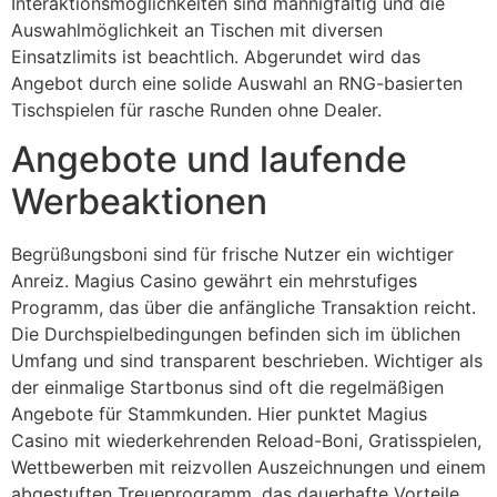
Interaktionsmöglichkeiten sind mannigfaltig und die
Auswahlmöglichkeit an Tischen mit diversen
Einsatzlimits ist beachtlich. Abgerundet wird das
Angebot durch eine solide Auswahl an RNG-basierten
Tischspielen für rasche Runden ohne Dealer.
Angebote und laufende
Werbeaktionen
Begrüßungsboni sind für frische Nutzer ein wichtiger
Anreiz. Magius Casino gewährt ein mehrstufiges
Programm, das über die anfängliche Transaktion reicht.
Die Durchspielbedingungen befinden sich im üblichen
Umfang und sind transparent beschrieben. Wichtiger als
der einmalige Startbonus sind oft die regelmäßigen
Angebote für Stammkunden. Hier punktet Magius
Casino mit wiederkehrenden Reload-Boni, Gratisspielen,
Wettbewerben mit reizvollen Auszeichnungen und einem
abgestuften Treueprogramm, das dauerhafte Vorteile