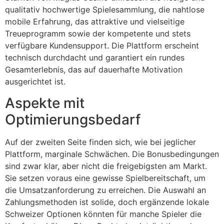
qualitativ hochwertige Spielesammlung, die nahtlose
mobile Erfahrung, das attraktive und vielseitige
Treueprogramm sowie der kompetente und stets
verfügbare Kundensupport. Die Plattform erscheint
technisch durchdacht und garantiert ein rundes
Gesamterlebnis, das auf dauerhafte Motivation
ausgerichtet ist.
Aspekte mit
Optimierungsbedarf
Auf der zweiten Seite finden sich, wie bei jeglicher
Plattform, marginale Schwächen. Die Bonusbedingungen
sind zwar klar, aber nicht die freigebigsten am Markt.
Sie setzen voraus eine gewisse Spielbereitschaft, um
die Umsatzanforderung zu erreichen. Die Auswahl an
Zahlungsmethoden ist solide, doch ergänzende lokale
Schweizer Optionen könnten für manche Spieler die