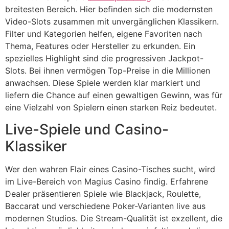
breitesten Bereich. Hier befinden sich die modernsten
Video-Slots zusammen mit unvergänglichen Klassikern.
Filter und Kategorien helfen, eigene Favoriten nach
Thema, Features oder Hersteller zu erkunden. Ein
spezielles Highlight sind die progressiven Jackpot-
Slots. Bei ihnen vermögen Top-Preise in die Millionen
anwachsen. Diese Spiele werden klar markiert und
liefern die Chance auf einen gewaltigen Gewinn, was für
eine Vielzahl von Spielern einen starken Reiz bedeutet.
Live-Spiele und Casino-
Klassiker
Wer den wahren Flair eines Casino-Tisches sucht, wird
im Live-Bereich von Magius Casino findig. Erfahrene
Dealer präsentieren Spiele wie Blackjack, Roulette,
Baccarat und verschiedene Poker-Varianten live aus
modernen Studios. Die Stream-Qualität ist exzellent, die