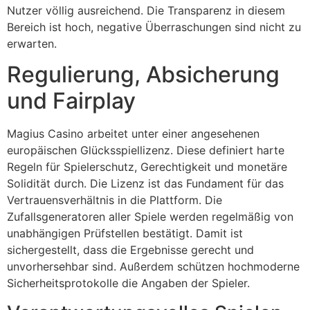
Nutzer völlig ausreichend. Die Transparenz in diesem
Bereich ist hoch, negative Überraschungen sind nicht zu
erwarten.
Regulierung, Absicherung
und Fairplay
Magius Casino arbeitet unter einer angesehenen
europäischen Glücksspiellizenz. Diese definiert harte
Regeln für Spielerschutz, Gerechtigkeit und monetäre
Solidität durch. Die Lizenz ist das Fundament für das
Vertrauensverhältnis in die Plattform. Die
Zufallsgeneratoren aller Spiele werden regelmäßig von
unabhängigen Prüfstellen bestätigt. Damit ist
sichergestellt, dass die Ergebnisse gerecht und
unvorhersehbar sind. Außerdem schützen hochmoderne
Sicherheitsprotokolle die Angaben der Spieler.