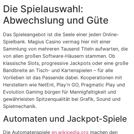
Die Spielauswahl:
Abwechslung und Güte
Das Spieleangebot ist die Seele einer jeden Online-
Spielbank. Magius Casino vermag hier mit einer
Sammlung von mehreren Tausend Titeln aufwarten, die
von allen großen Software-Häusern stammen. Ob
klassische Slots, progressive Jackpots oder eine große
Bandbreite an Tisch- und Kartenspielen – für alle
Vorlieben ist das Passende dabei. Kooperationen mit
Herstellern wie NetEnt, Play’n GO, Pragmatic Play und
Evolution Gaming bürgen für Mannigfaltigkeit und
gewährleisten Spitzenqualität bei Grafik, Sound und
Spielmechanik.
Automaten und Jackpot-Spiele
Die Automatenspiele
en.wikipedia.org
machen den