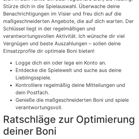
Stürze dich in die Spielauswahl. Überwache deine
Benachrichtigungen im Visier und freu dich auf die
maßgeschneiderten Angebote, die auf dich warten. Der
Schlüssel liegt in der regelmäßigen und
verantwortungsvollen Aktivität. Ich wünsche dir viel
Vergnügen und beste Auszahlungen – sollen deine
Einsatzprofile dir optimale Boni bieten!
Logge dich ein oder lege ein Konto an.
Entdecke die Spielewelt und suche aus deine
Lieblingsspiele.
Kontrolliere regelmäßig deine Mitteilungen und
dein Postfach.
Genieße die maßgeschneiderten Boni und spiele
verantwortungsvoll.
Ratschläge zur Optimierung
deiner Boni