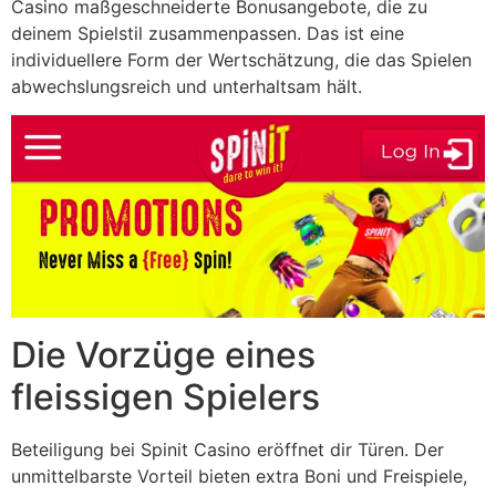
Casino maßgeschneiderte Bonusangebote, die zu
deinem Spielstil zusammenpassen. Das ist eine
individuellere Form der Wertschätzung, die das Spielen
abwechslungsreich und unterhaltsam hält.
Die Vorzüge eines
fleissigen Spielers
Beteiligung bei Spinit Casino eröffnet dir Türen. Der
unmittelbarste Vorteil bieten extra Boni und Freispiele,