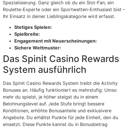
Spezialisierung. Ganz gleich ob du ein Slot-Fan, ein
Roulette-Experte oder ein Sportwetten-Enthusiast bist –
Ihr Einsatz in deiner Lieblingskategorie wird erfasst.
Stetiges Spielen:
Spielbreite:
Engagement mit Neuerscheinungen:
Sichere Wettmuster:
Das Spinit Casino Rewards
System ausführlich
Das Spinit Casino Rewards System treibt die Activity
Bonuses an. Häufig funktioniert es mehrstufig: Umso
mehr du spielst, je höher steigst du in einem
Belohnungslevel auf. Jede Stufe bringt bessere
Konditionen, erhöhte Bonusanteile und exklusivere
Angebote. Du erhältst Punkte für jede Einheit, den du
einsetzt. Diese Punkte kannst du in Bonusbetrag