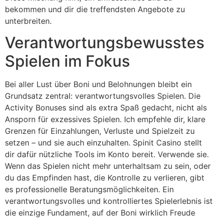
bekommen und dir die treffendsten Angebote zu
unterbreiten.
Verantwortungsbewusstes
Spielen im Fokus
Bei aller Lust über Boni und Belohnungen bleibt ein
Grundsatz zentral: verantwortungsvolles Spielen. Die
Activity Bonuses sind als extra Spaß gedacht, nicht als
Ansporn für exzessives Spielen. Ich empfehle dir, klare
Grenzen für Einzahlungen, Verluste und Spielzeit zu
setzen – und sie auch einzuhalten. Spinit Casino stellt
dir dafür nützliche Tools im Konto bereit. Verwende sie.
Wenn das Spielen nicht mehr unterhaltsam zu sein, oder
du das Empfinden hast, die Kontrolle zu verlieren, gibt
es professionelle Beratungsmöglichkeiten. Ein
verantwortungsvolles und kontrolliertes Spielerlebnis ist
die einzige Fundament, auf der Boni wirklich Freude