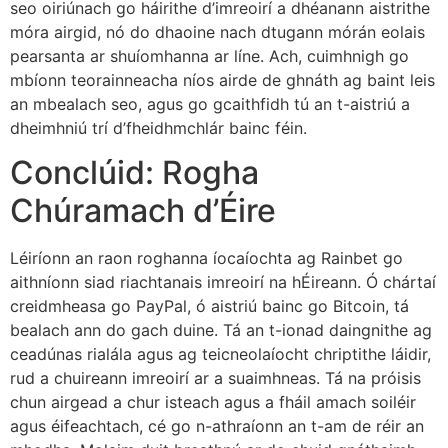
seo oiriúnach go háirithe d’imreoirí a dhéanann aistrithe
móra airgid, nó do dhaoine nach dtugann mórán eolais
pearsanta ar shuíomhanna ar líne. Ach, cuimhnigh go
mbíonn teorainneacha níos airde de ghnáth ag baint leis
an mbealach seo, agus go gcaithfidh tú an t-aistriú a
dheimhniú trí d’fheidhmchlár bainc féin.
Conclúid: Rogha
Chúramach d’Éire
Léiríonn an raon roghanna íocaíochta ag Rainbet go
aithníonn siad riachtanais imreoirí na hÉireann. Ó chártaí
creidmheasa go PayPal, ó aistriú bainc go Bitcoin, tá
bealach ann do gach duine. Tá an t-ionad daingnithe ag
ceadúnas rialála agus ag teicneolaíocht chriptithe láidir,
rud a chuireann imreoirí ar a suaimhneas. Tá na próisis
chun airgead a chur isteach agus a fháil amach soiléir
agus éifeachtach, cé go n-athraíonn an t-am de réir an