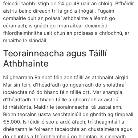
feiceáil taobh istigh de 24 go 48 uair an chloig. B’fhéidir
aistriú bainc díreach trí lá gnó a thógáil. Tugaim
comhairle duit an polasaí athbhainte a léamh go
cúramach; is gnách go n-iarraítear doiciméid
fhíordheimhnithe uait chun an próiseas a chríochnú, ar
mhaithe le slándáil.
Teorainneacha agus Táillí
Athbhainte
Ní ghearrann Rainbet féin aon táillí as athbhaint airgid.
Mar sin féin, d’fhéadfadh go ngearradh do sholáthraí
íocaíochta nó do bhanc féin táille ort. Mar shampla,
d’fhéadfadh do bhanc táille a ghearradh ar aistriú
idirnáisiúnta. Maidir le teorainneacha, tá uastaí ann.
Bíonn teorainn uasta seachtainiúil de ghnáth ag timpeall
€5,000. Is féidir é seo a ardú áfach, trí theagmháil a
dhéanamh le foireann tacaíochta an chustaiméara agus
do chuntas a fhíordheimhniú go hiomlán. Is cinneadh