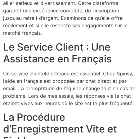
allier sérieux et divertissement. Cette plateforme
garantit une expérience complète, de l’inscription
jusqu’au retrait d’argent. Examinons ce qu’elle offre
réellement et si elle respecte ses engagements sur le
marché français.
Le Service Client : Une
Assistance en Français
Un service clientèle efficace est essentiel. Chez Spinsy,
l’aide en français est proposée par chat direct et par
email. La promptitude de l’équipe change tout en cas de
problème. Lors de mes essais, les réponses via le chat
étaient vives aux heures où le site est le plus fréquenté.
La Procédure
d’Enregistrement Vite et