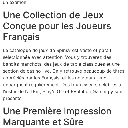
un examen.
Une Collection de Jeux
Conçue pour les Joueurs
Français
Le catalogue de jeux de Spinsy est vaste et paraît
sélectionnée avec attention. Vous y trouverez des
bandits manchots, des jeux de table classiques et une
section de casino live. On y retrouve beaucoup de titres
appréciés par les Français, et les nouveaux jeux
débarquent régulièrement. Des fournisseurs célèbres à
l’instar de NetEnt, Play’n GO et Evolution Gaming y sont
présents.
Une Première Impression
Marquante et Sûre