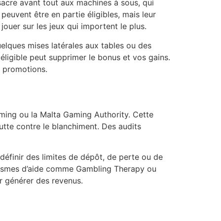
sacre avant tout aux machines à sous, qui
euvent être en partie éligibles, mais leur
ouer sur les jeux qui importent le plus.
uelques mises latérales aux tables ou des
éligible peut supprimer le bonus et vos gains.
s promotions.
aming ou la Malta Gaming Authority. Cette
lutte contre le blanchiment. Des audits
éfinir des limites de dépôt, de perte ou de
ganismes d’aide comme Gambling Therapy ou
r générer des revenus.