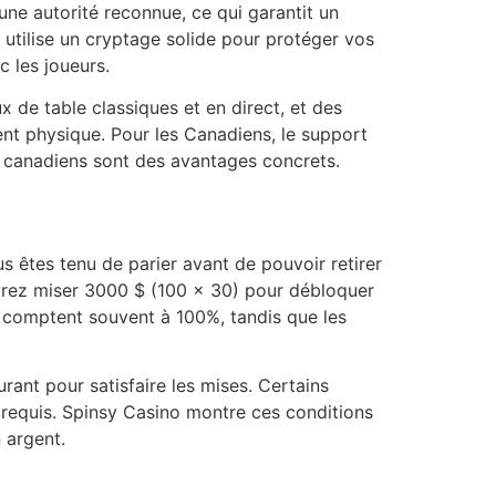
une autorité reconnue, ce qui garantit un
 utilise un cryptage solide pour protéger vos
c les joueurs.
 de table classiques et en direct, et des
ent physique. Pour les Canadiens, le support
rs canadiens sont des avantages concrets.
us êtes tenu de parier avant de pouvoir retirer
vrez miser 3000 $ (100 x 30) pour débloquer
ous comptent souvent à 100%, tandis que les
rant pour satisfaire les mises. Certains
requis. Spinsy Casino montre ces conditions
 argent.