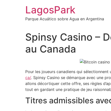
Ir
LagosPark
al
contenido
Parque Acuático sobre Agua en Argentina
Spinsy Casino – D
au Canada
Pour les joueurs canadiens qui sélectionnent 
ca/
. Spinsy Casino se démarque avec une promo
allons décortiquer cette offre, ses règles d’ap
tout en gardant une pratique de jeu raisonnab
Titres admissibles ave