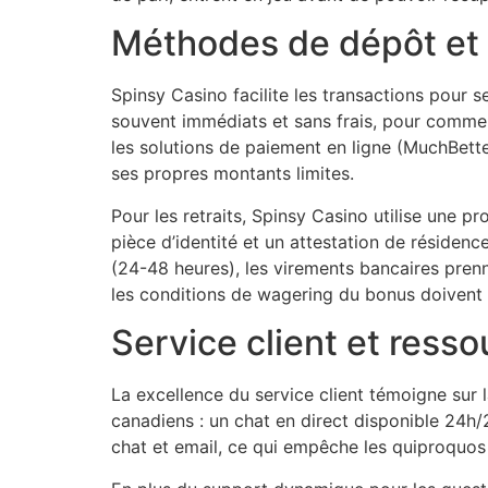
Méthodes de dépôt et d
Spinsy Casino facilite les transactions pour
souvent immédiats et sans frais, pour commenc
les solutions de paiement en ligne (MuchBett
ses propres montants limites.
Pour les retraits, Spinsy Casino utilise une p
pièce d’identité et un attestation de résidenc
(24-48 heures), les virements bancaires prenn
les conditions de wagering du bonus doivent
Service client et resso
La excellence du service client témoigne sur l
canadiens : un chat en direct disponible 24h/
chat et email, ce qui empêche les quiproquos 