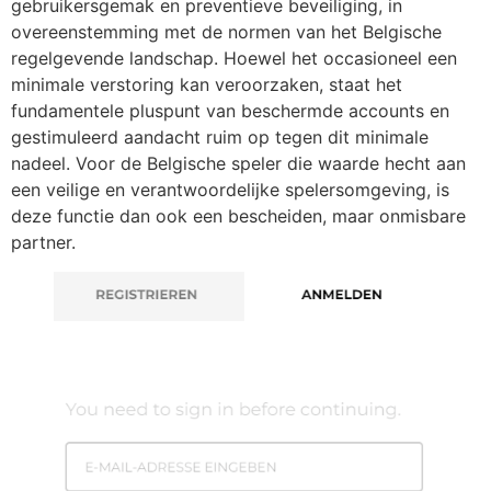
gebruikersgemak en preventieve beveiliging, in
overeenstemming met de normen van het Belgische
regelgevende landschap. Hoewel het occasioneel een
minimale verstoring kan veroorzaken, staat het
fundamentele pluspunt van beschermde accounts en
gestimuleerd aandacht ruim op tegen dit minimale
nadeel. Voor de Belgische speler die waarde hecht aan
een veilige en verantwoordelijke spelersomgeving, is
deze functie dan ook een bescheiden, maar onmisbare
partner.