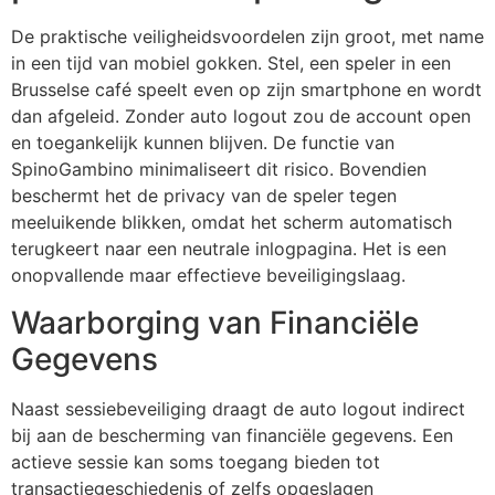
De praktische veiligheidsvoordelen zijn groot, met name
in een tijd van mobiel gokken. Stel, een speler in een
Brusselse café speelt even op zijn smartphone en wordt
dan afgeleid. Zonder auto logout zou de account open
en toegankelijk kunnen blijven. De functie van
SpinoGambino minimaliseert dit risico. Bovendien
beschermt het de privacy van de speler tegen
meeluikende blikken, omdat het scherm automatisch
terugkeert naar een neutrale inlogpagina. Het is een
onopvallende maar effectieve beveiligingslaag.
Waarborging van Financiële
Gegevens
Naast sessiebeveiliging draagt de auto logout indirect
bij aan de bescherming van financiële gegevens. Een
actieve sessie kan soms toegang bieden tot
transactiegeschiedenis of zelfs opgeslagen