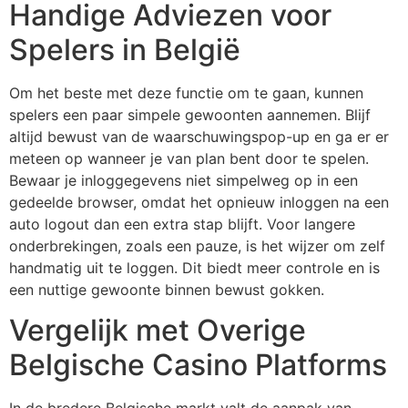
Handige Adviezen voor
Spelers in België
Om het beste met deze functie om te gaan, kunnen
spelers een paar simpele gewoonten aannemen. Blijf
altijd bewust van de waarschuwingspop-up en ga er er
meteen op wanneer je van plan bent door te spelen.
Bewaar je inloggegevens niet simpelweg op in een
gedeelde browser, omdat het opnieuw inloggen na een
auto logout dan een extra stap blijft. Voor langere
onderbrekingen, zoals een pauze, is het wijzer om zelf
handmatig uit te loggen. Dit biedt meer controle en is
een nuttige gewoonte binnen bewust gokken.
Vergelijk met Overige
Belgische Casino Platforms