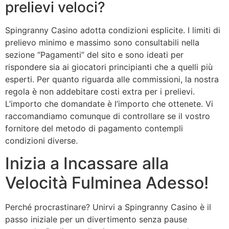
prelievi veloci?
Spingranny Casino adotta condizioni esplicite. I limiti di
prelievo minimo e massimo sono consultabili nella
sezione “Pagamenti” del sito e sono ideati per
rispondere sia ai giocatori principianti che a quelli più
esperti. Per quanto riguarda alle commissioni, la nostra
regola è non addebitare costi extra per i prelievi.
L’importo che domandate è l’importo che ottenete. Vi
raccomandiamo comunque di controllare se il vostro
fornitore del metodo di pagamento contempli
condizioni diverse.
Inizia a Incassare alla
Velocità Fulminea Adesso!
Perché procrastinare? Unirvi a Spingranny Casino è il
passo iniziale per un divertimento senza pause