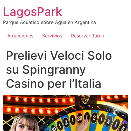
Ir
LagosPark
al
contenido
Parque Acuático sobre Agua en Argentina
Atracciones
Servicios
Reservar Turno
Prelievi Veloci Solo
su Spingranny
Casino per l’Italia