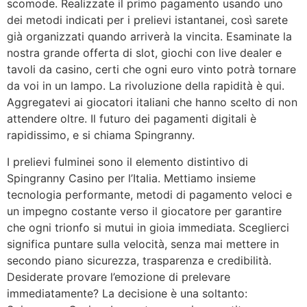
scomode. Realizzate il primo pagamento usando uno
dei metodi indicati per i prelievi istantanei, così sarete
già organizzati quando arriverà la vincita. Esaminate la
nostra grande offerta di slot, giochi con live dealer e
tavoli da casino, certi che ogni euro vinto potrà tornare
da voi in un lampo. La rivoluzione della rapidità è qui.
Aggregatevi ai giocatori italiani che hanno scelto di non
attendere oltre. Il futuro dei pagamenti digitali è
rapidissimo, e si chiama Spingranny.
I prelievi fulminei sono il elemento distintivo di
Spingranny Casino per l’Italia. Mettiamo insieme
tecnologia performante, metodi di pagamento veloci e
un impegno costante verso il giocatore per garantire
che ogni trionfo si mutui in gioia immediata. Sceglierci
significa puntare sulla velocità, senza mai mettere in
secondo piano sicurezza, trasparenza e credibilità.
Desiderate provare l’emozione di prelevare
immediatamente? La decisione è una soltanto: