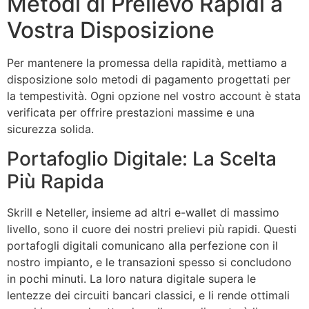
Metodi di Prelievo Rapidi a
Vostra Disposizione
Per mantenere la promessa della rapidità, mettiamo a
disposizione solo metodi di pagamento progettati per
la tempestività. Ogni opzione nel vostro account è stata
verificata per offrire prestazioni massime e una
sicurezza solida.
Portafoglio Digitale: La Scelta
Più Rapida
Skrill e Neteller, insieme ad altri e-wallet di massimo
livello, sono il cuore dei nostri prelievi più rapidi. Questi
portafogli digitali comunicano alla perfezione con il
nostro impianto, e le transazioni spesso si concludono
in pochi minuti. La loro natura digitale supera le
lentezze dei circuiti bancari classici, e li rende ottimali