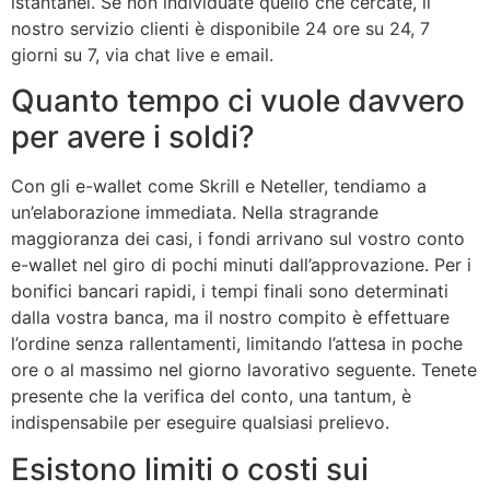
istantanei. Se non individuate quello che cercate, il
nostro servizio clienti è disponibile 24 ore su 24, 7
giorni su 7, via chat live e email.
Quanto tempo ci vuole davvero
per avere i soldi?
Con gli e-wallet come Skrill e Neteller, tendiamo a
un’elaborazione immediata. Nella stragrande
maggioranza dei casi, i fondi arrivano sul vostro conto
e-wallet nel giro di pochi minuti dall’approvazione. Per i
bonifici bancari rapidi, i tempi finali sono determinati
dalla vostra banca, ma il nostro compito è effettuare
l’ordine senza rallentamenti, limitando l’attesa in poche
ore o al massimo nel giorno lavorativo seguente. Tenete
presente che la verifica del conto, una tantum, è
indispensabile per eseguire qualsiasi prelievo.
Esistono limiti o costi sui