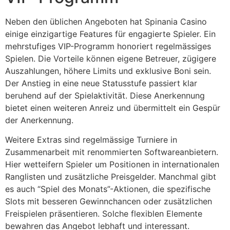
Neben den üblichen Angeboten hat Spinania Casino
einige einzigartige Features für engagierte Spieler. Ein
mehrstufiges VIP-Programm honoriert regelmässiges
Spielen. Die Vorteile können eigene Betreuer, zügigere
Auszahlungen, höhere Limits und exklusive Boni sein.
Der Anstieg in eine neue Statusstufe passiert klar
beruhend auf der Spielaktivität. Diese Anerkennung
bietet einen weiteren Anreiz und übermittelt ein Gespür
der Anerkennung.
Weitere Extras sind regelmässige Turniere in
Zusammenarbeit mit renommierten Softwareanbietern.
Hier wetteifern Spieler um Positionen in internationalen
Ranglisten und zusätzliche Preisgelder. Manchmal gibt
es auch “Spiel des Monats”-Aktionen, die spezifische
Slots mit besseren Gewinnchancen oder zusätzlichen
Freispielen präsentieren. Solche flexiblen Elemente
bewahren das Angebot lebhaft und interessant.