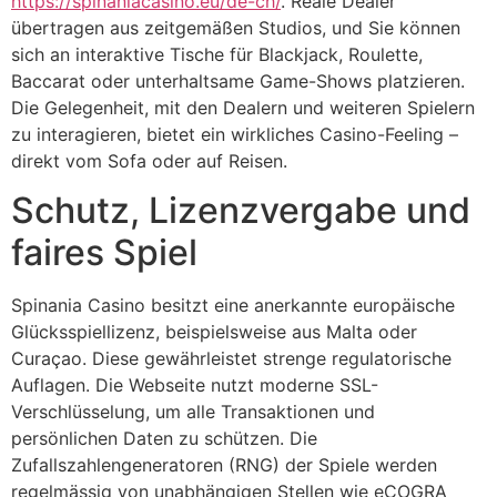
https://spinaniacasino.eu/de-ch/
. Reale Dealer
übertragen aus zeitgemäßen Studios, und Sie können
sich an interaktive Tische für Blackjack, Roulette,
Baccarat oder unterhaltsame Game-Shows platzieren.
Die Gelegenheit, mit den Dealern und weiteren Spielern
zu interagieren, bietet ein wirkliches Casino-Feeling –
direkt vom Sofa oder auf Reisen.
Schutz, Lizenzvergabe und
faires Spiel
Spinania Casino besitzt eine anerkannte europäische
Glücksspiellizenz, beispielsweise aus Malta oder
Curaçao. Diese gewährleistet strenge regulatorische
Auflagen. Die Webseite nutzt moderne SSL-
Verschlüsselung, um alle Transaktionen und
persönlichen Daten zu schützen. Die
Zufallszahlengeneratoren (RNG) der Spiele werden
regelmässig von unabhängigen Stellen wie eCOGRA