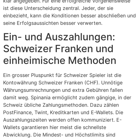
klar angegeben. Für eine erfolgreiche Vorgehensweise
ist diese Unterscheidung zentral. Jeder, der sie
einbezieht, kann die Konditionen besser abschließen und
seine Erfolgsaussichten besser verwerten.
Ein- und Auszahlungen:
Schweizer Franken und
einheimische Methoden
Ein grosser Pluspunkt für Schweizer Spieler ist die
Kontowährung Schweizer Franken (CHF). Unnötige
Währungsumrechnungen und extra Gebühren fallen
damit weg. Spinania ermöglicht zudem gängige, in der
Schweiz übliche Zahlungsmethoden. Dazu zählen
PostFinance, Twint, Kreditkarten und E-Wallets. Die
Auszahlungszeiten werden offen kommuniziert. E-
Wallets garantieren hier meist die schnellste
Abwicklung. Die Mindest- und Höchstlimits sind