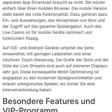
separaten App-Download braucht es nicht. Sie nutzen
einfach über Ihren mobilen Browser. Die mobile Version
stellt bereit die volle Funktionalität. Dazu gehören dazu
Ein- und Auszahlungen, das Akzeptieren von Boni und
der Zugriff auf das gesamte Spielangebot. Auch das
Live Casino ist für mobile Geräte optimiert und
funktioniert flüssig.
Auf iOS- und Android-Geräten arbeitet die Seite
einwandfrei, mit geringen Ladezeiten und einer
intuitiven Touch-Steuerung. Die Grafik der Slots und die
Güte der Live-Streams sind auch auf kleineren Displays
sehr gut. Diese konsequente Mobil-Optimierung ist
angepasst zu den modernen Spielgewohnheiten und
erlaubt unbegrenztes Spielen, wo immer Sie eine
Internetverbindung haben.
Besondere Features und
VIP-Programm