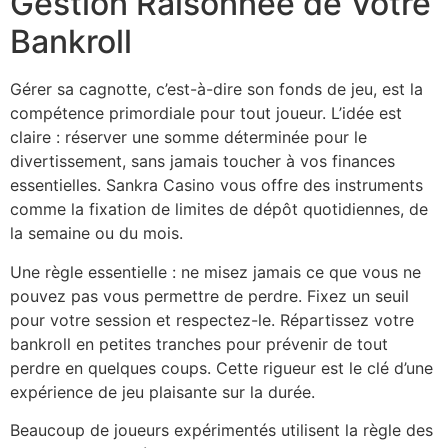
Gestion Raisonnée de Votre
Bankroll
Gérer sa cagnotte, c’est-à-dire son fonds de jeu, est la
compétence primordiale pour tout joueur. L’idée est
claire : réserver une somme déterminée pour le
divertissement, sans jamais toucher à vos finances
essentielles. Sankra Casino vous offre des instruments
comme la fixation de limites de dépôt quotidiennes, de
la semaine ou du mois.
Une règle essentielle : ne misez jamais ce que vous ne
pouvez pas vous permettre de perdre. Fixez un seuil
pour votre session et respectez-le. Répartissez votre
bankroll en petites tranches pour prévenir de tout
perdre en quelques coups. Cette rigueur est le clé d’une
expérience de jeu plaisante sur la durée.
Beaucoup de joueurs expérimentés utilisent la règle des