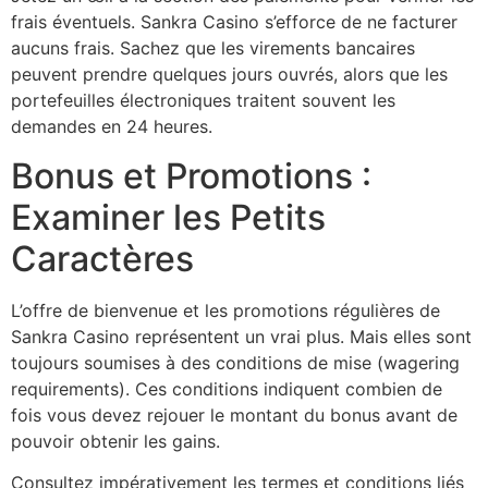
frais éventuels. Sankra Casino s’efforce de ne facturer
aucuns frais. Sachez que les virements bancaires
peuvent prendre quelques jours ouvrés, alors que les
portefeuilles électroniques traitent souvent les
demandes en 24 heures.
Bonus et Promotions :
Examiner les Petits
Caractères
L’offre de bienvenue et les promotions régulières de
Sankra Casino représentent un vrai plus. Mais elles sont
toujours soumises à des conditions de mise (wagering
requirements). Ces conditions indiquent combien de
fois vous devez rejouer le montant du bonus avant de
pouvoir obtenir les gains.
Consultez impérativement les termes et conditions liés