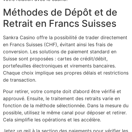
Méthodes de Dépôt et de
Retrait en Francs Suisses
Sankra Casino offre la possibilité de trader directement
en Francs Suisses (CHF), évitant ainsi les frais de
conversion. Les solutions de paiement standard en
Suisse sont proposées : cartes de crédit/débit,
portefeuilles électroniques et virements bancaires.
Chaque choix implique ses propres délais et restrictions
de transaction.
Pour retirer, votre compte doit d’abord être vérifié et
approuvé. Ensuite, le traitement des retraits varie en
fonction de la méthode sélectionnée. Dans la mesure du
possible, utilisez le même canal pour déposer et retirer.
Cela simplifie les opérations et les accélère.
Jetez un œil à la section des paiements pour vérifier les