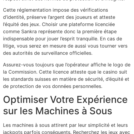
Cette réglementation impose des vérifications
d’identité, préserve l’argent des joueurs et atteste
l’équité des jeux. Choisir une plateforme licenciée
comme Sankra représente donc la première étape
indispensable pour jouer l’esprit tranquille. En cas de
litige, vous serez en mesure de aussi vous tourner vers
des autorités de surveillance officielles.
Assurez-vous toujours que l’opérateur affiche le logo de
la Commission. Cette licence atteste que le casino suit
les standards suisses en matière de sécurité, d’équité et
de protection de vos données personnelles.
Optimiser Votre Expérience
sur les Machines à Sous
Les machines à sous attirent par leur simplicité et leurs
jackpots parfois conséquents. Recherchez les jeux avec