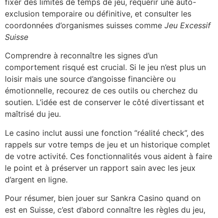
fixer des limites de temps de jeu, requérir une auto-
exclusion temporaire ou définitive, et consulter les
coordonnées d’organismes suisses comme
Jeu Excessif
Suisse
Comprendre à reconnaître les signes d’un
comportement risqué est crucial. Si le jeu n’est plus un
loisir mais une source d’angoisse financière ou
émotionnelle, recourez de ces outils ou cherchez du
soutien. L’idée est de conserver le côté divertissant et
maîtrisé du jeu.
Le casino inclut aussi une fonction “réalité check”, des
rappels sur votre temps de jeu et un historique complet
de votre activité. Ces fonctionnalités vous aident à faire
le point et à préserver un rapport sain avec les jeux
d’argent en ligne.
Pour résumer, bien jouer sur Sankra Casino quand on
est en Suisse, c’est d’abord connaître les règles du jeu,