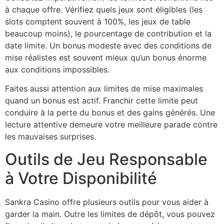
à chaque offre. Vérifiez quels jeux sont éligibles (les
slots comptent souvent à 100%, les jeux de table
beaucoup moins), le pourcentage de contribution et la
date limite. Un bonus modeste avec des conditions de
mise réalistes est souvent mieux qu’un bonus énorme
aux conditions impossibles.
Faites aussi attention aux limites de mise maximales
quand un bonus est actif. Franchir cette limite peut
conduire à la perte du bonus et des gains générés. Une
lecture attentive demeure votre meilleure parade contre
les mauvaises surprises.
Outils de Jeu Responsable
à Votre Disponibilité
Sankra Casino offre plusieurs outils pour vous aider à
garder la main. Outre les limites de dépôt, vous pouvez