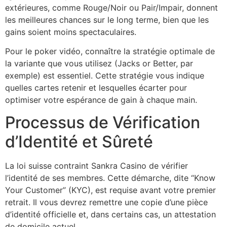
extérieures, comme Rouge/Noir ou Pair/Impair, donnent
les meilleures chances sur le long terme, bien que les
gains soient moins spectaculaires.
Pour le poker vidéo, connaître la stratégie optimale de
la variante que vous utilisez (Jacks or Better, par
exemple) est essentiel. Cette stratégie vous indique
quelles cartes retenir et lesquelles écarter pour
optimiser votre espérance de gain à chaque main.
Processus de Vérification
d’Identité et Sûreté
La loi suisse contraint Sankra Casino de vérifier
l’identité de ses membres. Cette démarche, dite “Know
Your Customer” (KYC), est requise avant votre premier
retrait. Il vous devrez remettre une copie d’une pièce
d’identité officielle et, dans certains cas, un attestation
de domicile actuel.