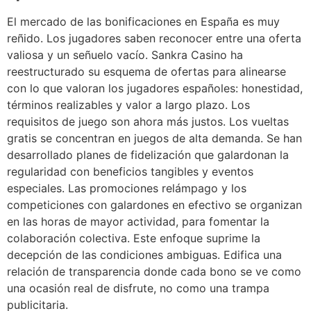
El mercado de las bonificaciones en España es muy
reñido. Los jugadores saben reconocer entre una oferta
valiosa y un señuelo vacío. Sankra Casino ha
reestructurado su esquema de ofertas para alinearse
con lo que valoran los jugadores españoles: honestidad,
términos realizables y valor a largo plazo. Los
requisitos de juego son ahora más justos. Los vueltas
gratis se concentran en juegos de alta demanda. Se han
desarrollado planes de fidelización que galardonan la
regularidad con beneficios tangibles y eventos
especiales. Las promociones relámpago y los
competiciones con galardones en efectivo se organizan
en las horas de mayor actividad, para fomentar la
colaboración colectiva. Este enfoque suprime la
decepción de las condiciones ambiguas. Edifica una
relación de transparencia donde cada bono se ve como
una ocasión real de disfrute, no como una trampa
publicitaria.