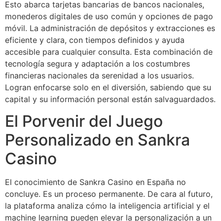
Esto abarca tarjetas bancarias de bancos nacionales,
monederos digitales de uso común y opciones de pago
móvil. La administración de depósitos y extracciones es
eficiente y clara, con tiempos definidos y ayuda
accesible para cualquier consulta. Esta combinación de
tecnología segura y adaptación a los costumbres
financieras nacionales da serenidad a los usuarios.
Logran enfocarse solo en el diversión, sabiendo que su
capital y su información personal están salvaguardados.
El Porvenir del Juego
Personalizado en Sankra
Casino
El conocimiento de Sankra Casino en España no
concluye. Es un proceso permanente. De cara al futuro,
la plataforma analiza cómo la inteligencia artificial y el
machine learning pueden elevar la personalización a un