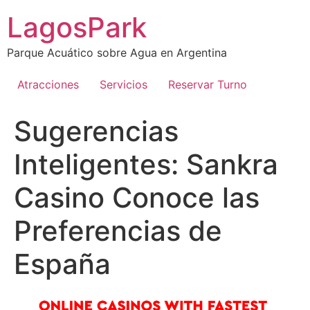
Ir
LagosPark
al
contenido
Parque Acuático sobre Agua en Argentina
Atracciones
Servicios
Reservar Turno
Sugerencias
Inteligentes: Sankra
Casino Conoce las
Preferencias de
España