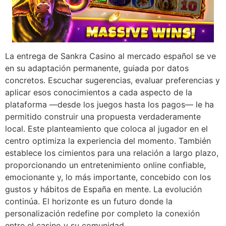
La entrega de Sankra Casino al mercado español se ve
en su adaptación permanente, guiada por datos
concretos. Escuchar sugerencias, evaluar preferencias y
aplicar esos conocimientos a cada aspecto de la
plataforma —desde los juegos hasta los pagos— le ha
permitido construir una propuesta verdaderamente
local. Este planteamiento que coloca al jugador en el
centro optimiza la experiencia del momento. También
establece los cimientos para una relación a largo plazo,
proporcionando un entretenimiento online confiable,
emocionante y, lo más importante, concebido con los
gustos y hábitos de España en mente. La evolución
continúa. El horizonte es un futuro donde la
personalización redefine por completo la conexión
entre el casino y su comunidad.