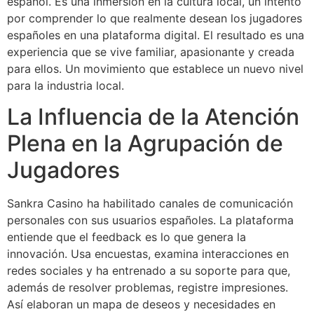
español. Es una inmersión en la cultura local, un intento
por comprender lo que realmente desean los jugadores
españoles en una plataforma digital. El resultado es una
experiencia que se vive familiar, apasionante y creada
para ellos. Un movimiento que establece un nuevo nivel
para la industria local.
La Influencia de la Atención
Plena en la Agrupación de
Jugadores
Sankra Casino ha habilitado canales de comunicación
personales con sus usuarios españoles. La plataforma
entiende que el feedback es lo que genera la
innovación. Usa encuestas, examina interacciones en
redes sociales y ha entrenado a su soporte para que,
además de resolver problemas, registre impresiones.
Así elaboran un mapa de deseos y necesidades en