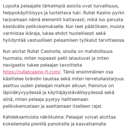
Lopulta pelaajalle tärkeimpiä asioita ovat turvallisuus,
helppokäyttöisyys ja luotettava tuki. Rullat Kasino pyrkii
tarjoamaan nämä elementit kattavasti, mikä luo perusta
kestävälle pelikokemukselle. Kun teet päätöksen, muista
varmistaa ikäraja, lukea ehdot huolellisesti sekä
hyödyntää vastuullisen pelaamisen työkalut tarvittaessa.
Kun aloitat Rullat Casinolla, sinulla on mahdollisuus
huomata, miten nopeasti pelit latautuvat ja miten
navigaatio tukee pelaajan tavoitteita
https://rullatcasino-fi.com/
. Tämä ensimmäinen osa
käsittelee brändin taustaa sekä miten tervetuliaistarjous
asettuu uuden pelaajan matkan alkuun. Painotus on
läpinäkyvyydessä ja käyttäjäystävällisyydessä sekä
siinä, miten pelaaja pystyy hallitsemaan
pelikokemustaan ja asettamaan itselleen rajat.
Kahdeksantoista näkökulma: Pelaajat voivat aloittaa
kokeilemalla pienillä panoksilla ja kasvattamalla