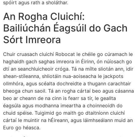
spóirt agus rath a sholáthar.
An Rogha Cluichí:
Bailiúchán Éagsúil do Gach
Sórt Imreora
Chuir cruasach cluichí Robocat le chéile go cúramach le
haghaidh gach saghas imreora in Éirinn, ón núíosach go
dtí an seanchluicheoir cróga. Tá na mílte sliotán ann, idir
shean-stíleanna, shliotáin nua-aoiseacha le jackpots
ollmhóra, agus scéalta dochreidte a thugann carachtair
bheoga chun saoil. Tá an rogha cártaí beo agus cásanna
beo ar cheann de na cinn is fearr sa tír, le geallta
éagsúla agus modhanna imeartha a choinneoidh do
chuid spéise. Tuigimid go maith go dtaitníonn cluichí
cártaí le muintir na hÉireann, agus láimhseálann muid an
Euro go héasca.