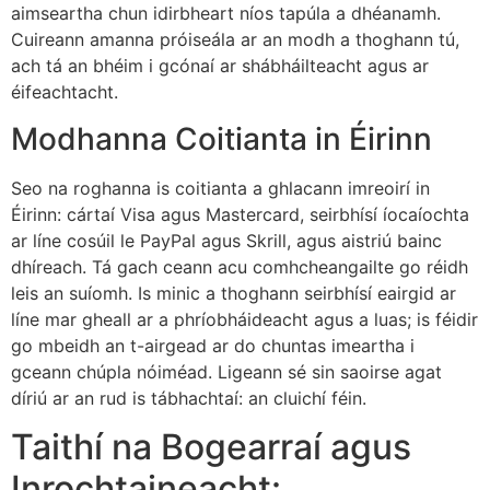
aimseartha chun idirbheart níos tapúla a dhéanamh.
Cuireann amanna próiseála ar an modh a thoghann tú,
ach tá an bhéim i gcónaí ar shábháilteacht agus ar
éifeachtacht.
Modhanna Coitianta in Éirinn
Seo na roghanna is coitianta a ghlacann imreoirí in
Éirinn: cártaí Visa agus Mastercard, seirbhísí íocaíochta
ar líne cosúil le PayPal agus Skrill, agus aistriú bainc
dhíreach. Tá gach ceann acu comhcheangailte go réidh
leis an suíomh. Is minic a thoghann seirbhísí eairgid ar
líne mar gheall ar a phríobháideacht agus a luas; is féidir
go mbeidh an t-airgead ar do chuntas imeartha i
gceann chúpla nóiméad. Ligeann sé sin saoirse agat
díriú ar an rud is tábhachtaí: an cluichí féin.
Taithí na Bogearraí agus
Inrochtaineacht: