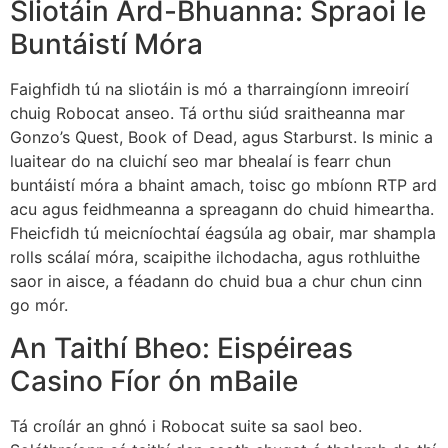
Sliotáin Ard-Bhuanna: Spraoi le
Buntáistí Móra
Faighfidh tú na sliotáin is mó a tharraingíonn imreoirí
chuig Robocat anseo. Tá orthu siúd sraitheanna mar
Gonzo’s Quest, Book of Dead, agus Starburst. Is minic a
luaitear do na cluichí seo mar bhealaí is fearr chun
buntáistí móra a bhaint amach, toisc go mbíonn RTP ard
acu agus feidhmeanna a spreagann do chuid himeartha.
Fheicfidh tú meicníochtaí éagsúla ag obair, mar shampla
rolls scálaí móra, scaipithe ilchodacha, agus rothluithe
saor in aisce, a féadann do chuid bua a chur chun cinn
go mór.
An Taithí Bheo: Eispéireas
Casino Fíor ón mBaile
Tá croílár an ghnó i Robocat suite sa saol beo.