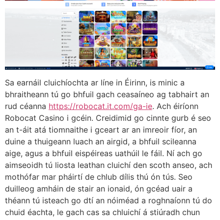
Sa earnáil cluichíochta ar líne in Éirinn, is minic a
bhraitheann tú go bhfuil gach ceasaíneo ag tabhairt an
rud céanna
https://robocat.it.com/ga-ie
. Ach éiríonn
Robocat Casino i gcéin. Creidimid go cinnte gurb é seo
an t-áit atá tiomnaithe i gceart ar an imreoir fíor, an
duine a thuigeann luach an airgid, a bhfuil scileanna
aige, agus a bhfuil eispéireas uathúil le fáil. Ní ach go
aimseoidh tú liosta leathan cluichí den scoth anseo, ach
mothófar mar pháirtí de chlub dílis thú ón tús. Seo
duilleog amháin de stair an ionaid, ón gcéad uair a
théann tú isteach go dtí an nóiméad a roghnaíonn tú do
chuid éachta, le gach cas sa chluichí á stiúradh chun