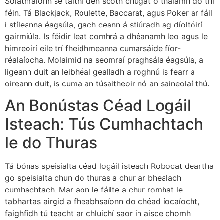
Soláthraíonn sé taithí den scoth chugat ó thalamh do thí
féin. Tá Blackjack, Roulette, Baccarat, agus Poker ar fáil
i stíleanna éagsúla, gach ceann á stiúradh ag díoltóirí
gairmiúla. Is féidir leat comhrá a dhéanamh leo agus le
himreoirí eile trí fheidhmeanna cumarsáide fíor-
réalaíocha. Molaimid na seomraí praghsála éagsúla, a
ligeann duit an leibhéal gealladh a roghnú is fearr a
oireann duit, is cuma an túsaitheoir nó an saineolaí thú.
An Bonústas Céad Logáil
Isteach: Tús Cumhachtach
le do Thuras
Tá bónas speisialta céad logáil isteach Robocat deartha
go speisialta chun do thuras a chur ar bhealach
cumhachtach. Mar aon le fáilte a chur romhat le
tabhartas airgid a fheabhsaíonn do chéad íocaíocht,
faighfidh tú teacht ar chluichí saor in aisce chomh