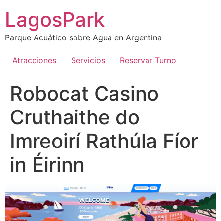
Ir
LagosPark
al
contenido
Parque Acuático sobre Agua en Argentina
Atracciones
Servicios
Reservar Turno
Robocat Casino
Cruthaithe do
Imreoirí Rathúla Fíor
in Éirinn