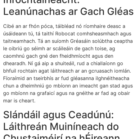
Leanúnachas ar Gach Gléas
Cibé an ar fhón póca, táibléad nó ríomhaire deasc a
úsáideann tú, tá taithí Robocat comhsheasmhach agus
taitneamhach. Tá an suíomh Gréasáin solúbtha ceaptha
le oibriú go séimh ar scáileáin de gach toise, ag
caomhnú gach gné den fheidhmíocht agus den
dhearadh. Ní gá aip a shuiteáil, rud a chiallaíonn go
bhfuil rochtain agat láithreach ar an gcruasach iomlán.
Fíoraímid an tseirbhís ar fud gléasanna ilghnéitheacha
chun a dheimhniú go mbíonn an imeacht gan stad agus
go mbíonn na grafaicí agus na gnéithe ar fad ag obair
mar is cheart.
Slándáil agus Ceadúnú:
Láithreán Muiníneach do
Chustaiméirí na hÉireann