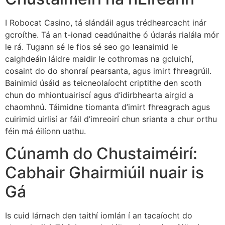
I Robocat Casino, tá slándáil agus trédhearcacht inár
gcroíthe. Tá an t-ionad ceadúnaithe ó údarás rialála mór
le rá. Tugann sé le fios sé seo go leanaimid le
caighdeáin láidre maidir le cothromas na gcluichí,
cosaint do do shonraí pearsanta, agus imirt fhreagrúil.
Bainimid úsáid as teicneolaíocht criptithe den scoth
chun do mhiontuairiscí agus d’idirbhearta airgid a
chaomhnú. Táimidne tiomanta d’imirt fhreagrach agus
cuirimid uirlisí ar fáil d’imreoirí chun srianta a chur orthu
féin má éilíonn uathu.
Cúnamh do Chustaiméirí:
Cabhair Ghairmiúil nuair is
Gá
Is cuid lárnach den taithí iomlán í an tacaíocht do