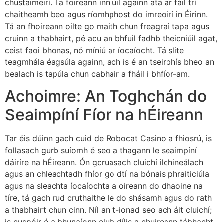
chustaiméirí. Tá foireann inniúil againn atá ar fáil trí
chaitheamh beo agus ríomhphost do imreoirí in Éirinn.
Tá an fhoireann oilte go maith chun freagraí tapa agus
cruinn a thabhairt, pé acu an bhfuil fadhb theicniúil agat,
ceist faoi bhonas, nó míniú ar íocaíocht. Tá slite
teagmhála éagsúla againn, ach is é an tseirbhís bheo an
bealach is tapúla chun cabhair a fháil i bhfíor-am.
Achoimre: An Toghchán do
Seaimpíní Fíor na hÉireann
Tar éis dúinn gach cuid de Robocat Casino a fhiosrú, is
follasach gurb suíomh é seo a thagann le seaimpíní
dáiríre na hÉireann. Ón gcruasach cluichí ilchineálach
agus an chleachtadh fhíor go dtí na bónais phraiticiúla
agus na sleachta íocaíochta a oireann do dhaoine na
tíre, tá gach rud cruthaithe le do shásamh agus do rath
a thabhairt chun cinn. Níl an t-ionad seo ach áit cluichí;
is cuspóir é a bhunaíonn club dílis a chuireann tábhacht