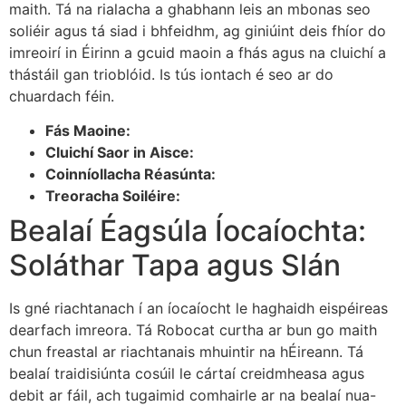
maith. Tá na rialacha a ghabhann leis an mbonas seo
soliéir agus tá siad i bhfeidhm, ag giniúint deis fhíor do
imreoirí in Éirinn a gcuid maoin a fhás agus na cluichí a
thástáil gan trioblóid. Is tús iontach é seo ar do
chuardach féin.
Fás Maoine:
Cluichí Saor in Aisce:
Coinníollacha Réasúnta:
Treoracha Soiléire:
Bealaí Éagsúla Íocaíochta:
Soláthar Tapa agus Slán
Is gné riachtanach í an íocaíocht le haghaidh eispéireas
dearfach imreora. Tá Robocat curtha ar bun go maith
chun freastal ar riachtanais mhuintir na hÉireann. Tá
bealaí traidisiúnta cosúil le cártaí creidmheasa agus
debit ar fáil, ach tugaimid comhairle ar na bealaí nua-