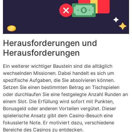
Herausforderungen und
Herausforderungen
Ein weiterer wichtiger Baustein sind die alltäglich
wechselnden Missionen. Dabei handelt es sich um
spezifische Aufgaben, die Sie absolvieren können.
Setzen Sie einen bestimmten Betrag an Tischspielen
oder durchlaufen Sie eine festgelegte Anzahl Runden an
einem Slot. Die Erfüllung wird sofort mit Punkten,
Bonusgeld oder anderen Vorteilen vergütet. Dieser
spielerische Ansatz gibt dem Casino-Besuch eine
fokussierte Note. Er motiviert dazu, verschiedene
Bereiche des Casinos zu entdecken.