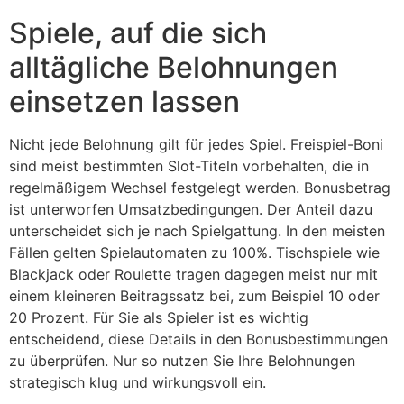
Spiele, auf die sich
alltägliche Belohnungen
einsetzen lassen
Nicht jede Belohnung gilt für jedes Spiel. Freispiel-Boni
sind meist bestimmten Slot-Titeln vorbehalten, die in
regelmäßigem Wechsel festgelegt werden. Bonusbetrag
ist unterworfen Umsatzbedingungen. Der Anteil dazu
unterscheidet sich je nach Spielgattung. In den meisten
Fällen gelten Spielautomaten zu 100%. Tischspiele wie
Blackjack oder Roulette tragen dagegen meist nur mit
einem kleineren Beitragssatz bei, zum Beispiel 10 oder
20 Prozent. Für Sie als Spieler ist es wichtig
entscheidend, diese Details in den Bonusbestimmungen
zu überprüfen. Nur so nutzen Sie Ihre Belohnungen
strategisch klug und wirkungsvoll ein.