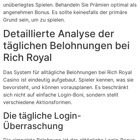
unüberlegtes Spielen. Behandeln Sie Prämien optimal als
angenehmen Bonus. Es sollte keinesfalls der primäre
Grund sein, um zu spielen.
Detaillierte Analyse der
täglichen Belohnungen bei
Rich Royal
Das System für alltägliche Belohnungen bei Rich Royal
Casino ist eindeutig aufgebaut. Spieler kennen, was sie
bevorsteht, und können vorausplanen. Es beschränkt
sich nicht auf einfache Login-Boni, sondern stellt
verschiedene Aktionsformen.
Die tägliche Login-
Überraschung
Die simpelste Belohnung ist der alltägliche Login-Bonus.