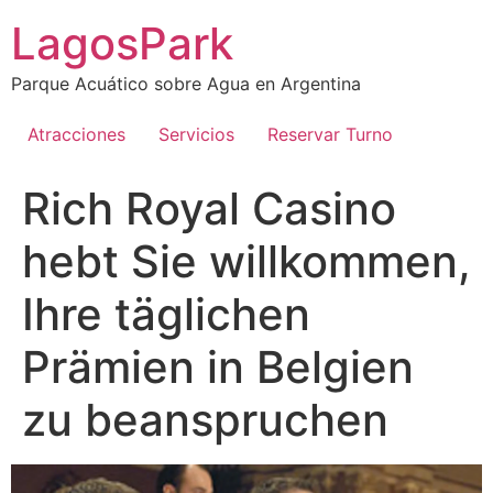
Ir
LagosPark
al
contenido
Parque Acuático sobre Agua en Argentina
Atracciones
Servicios
Reservar Turno
Rich Royal Casino
hebt Sie willkommen,
Ihre täglichen
Prämien in Belgien
zu beanspruchen