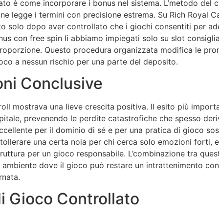
o è come incorporare i bonus nel sistema. L’metodo del cr
 legge i termini con precisione estrema. Su Rich Royal Cas
o solo dopo aver controllato che i giochi consentiti per ad
bonus con free spin li abbiamo impiegati solo su slot consigl
roporzione. Questo procedura organizzata modifica le promo
ioco a nessun rischio per una parte del deposito.
oni Conclusive
oll mostrava una lieve crescita positiva. Il esito più import
pitale, prevenendo le perdite catastrofiche che spesso deriva
cellente per il dominio di sé e per una pratica di gioco so
le, tollerare una certa noia per chi cerca solo emozioni forti
uttura per un gioco responsabile. L’combinazione tra questa 
n ambiente dove il gioco può restare un intrattenimento co
rnata.
di Gioco Controllato