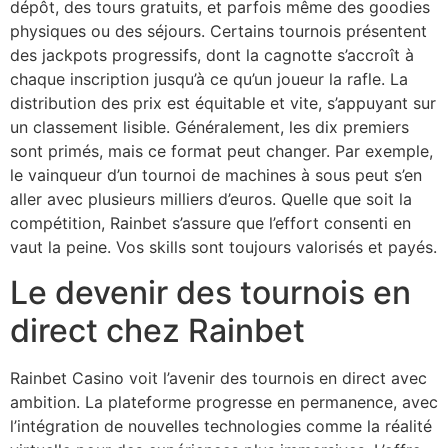
dépôt, des tours gratuits, et parfois même des goodies
physiques ou des séjours. Certains tournois présentent
des jackpots progressifs, dont la cagnotte s’accroît à
chaque inscription jusqu’à ce qu’un joueur la rafle. La
distribution des prix est équitable et vite, s’appuyant sur
un classement lisible. Généralement, les dix premiers
sont primés, mais ce format peut changer. Par exemple,
le vainqueur d’un tournoi de machines à sous peut s’en
aller avec plusieurs milliers d’euros. Quelle que soit la
compétition, Rainbet s’assure que l’effort consenti en
vaut la peine. Vos skills sont toujours valorisés et payés.
Le devenir des tournois en
direct chez Rainbet
Rainbet Casino voit l’avenir des tournois en direct avec
ambition. La plateforme progresse en permanence, avec
l’intégration de nouvelles technologies comme la réalité