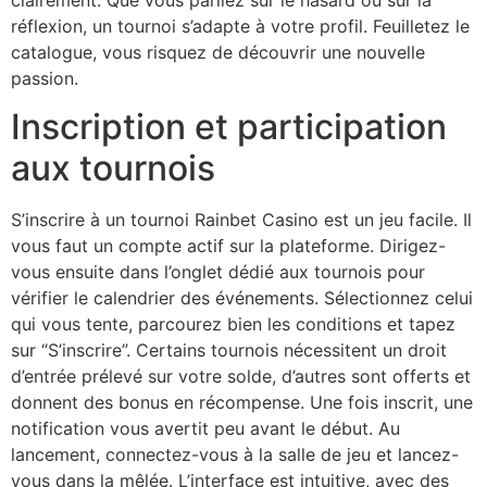
réflexion, un tournoi s’adapte à votre profil. Feuilletez le
catalogue, vous risquez de découvrir une nouvelle
passion.
Inscription et participation
aux tournois
S’inscrire à un tournoi Rainbet Casino est un jeu facile. Il
vous faut un compte actif sur la plateforme. Dirigez-
vous ensuite dans l’onglet dédié aux tournois pour
vérifier le calendrier des événements. Sélectionnez celui
qui vous tente, parcourez bien les conditions et tapez
sur “S’inscrire”. Certains tournois nécessitent un droit
d’entrée prélevé sur votre solde, d’autres sont offerts et
donnent des bonus en récompense. Une fois inscrit, une
notification vous avertit peu avant le début. Au
lancement, connectez-vous à la salle de jeu et lancez-
vous dans la mêlée. L’interface est intuitive, avec des