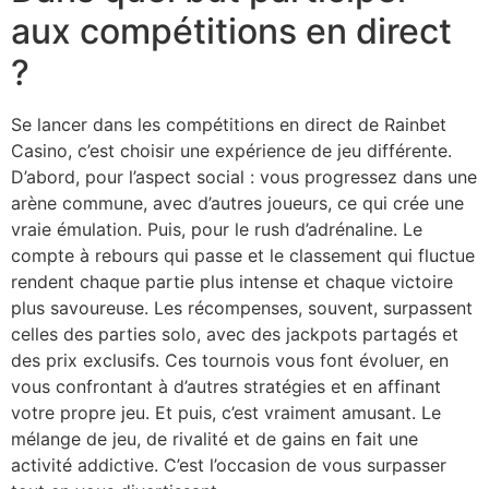
aux compétitions en direct
?
Se lancer dans les compétitions en direct de Rainbet
Casino, c’est choisir une expérience de jeu différente.
D’abord, pour l’aspect social : vous progressez dans une
arène commune, avec d’autres joueurs, ce qui crée une
vraie émulation. Puis, pour le rush d’adrénaline. Le
compte à rebours qui passe et le classement qui fluctue
rendent chaque partie plus intense et chaque victoire
plus savoureuse. Les récompenses, souvent, surpassent
celles des parties solo, avec des jackpots partagés et
des prix exclusifs. Ces tournois vous font évoluer, en
vous confrontant à d’autres stratégies et en affinant
votre propre jeu. Et puis, c’est vraiment amusant. Le
mélange de jeu, de rivalité et de gains en fait une
activité addictive. C’est l’occasion de vous surpasser