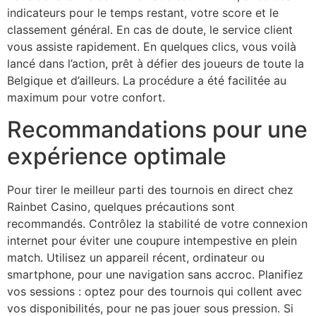
indicateurs pour le temps restant, votre score et le
classement général. En cas de doute, le service client
vous assiste rapidement. En quelques clics, vous voilà
lancé dans l’action, prêt à défier des joueurs de toute la
Belgique et d’ailleurs. La procédure a été facilitée au
maximum pour votre confort.
Recommandations pour une
expérience optimale
Pour tirer le meilleur parti des tournois en direct chez
Rainbet Casino, quelques précautions sont
recommandés. Contrôlez la stabilité de votre connexion
internet pour éviter une coupure intempestive en plein
match. Utilisez un appareil récent, ordinateur ou
smartphone, pour une navigation sans accroc. Planifiez
vos sessions : optez pour des tournois qui collent avec
vos disponibilités, pour ne pas jouer sous pression. Si