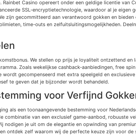
e. Rainbet Casino opereert onder een geldige licentie van C
nceerde SSL-encryptietechnologie, waardoor al je eigen ge
We zijn gecommitteerd aan verantwoord gokken en bieden ee
limieten, time-outs en zelfuitsluitingsmogelijkheden. Deel
len
omstbonus. We stellen op prijs je loyaliteit ontzettend en l
ramma. Zoals wekelijkse cashback-aanbiedingen, free spin 
 je wordt gecompenseerd met extra speelgeld en exclusiev
esef te geven dat je bijzonder wordt behandeld.
stemming voor Verfijnd Gokke
iging als een toonaangevende bestemming voor Nederlandse
de combinatie van een exclusief game-aanbod, robuuste veil
Wij nodigen je uit om de elegantie en opwinding van premi
 en ontdek zelf waarom wij de perfecte keuze zijn voor de s