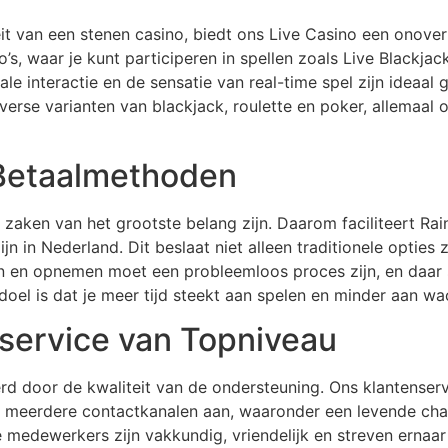
teit van een stenen casino, biedt ons Live Casino een onove
s, waar je kunt participeren in spellen zoals Live Blackjack
 interactie en de sensatie van real-time spel zijn ideaal ge
erse varianten van blackjack, roulette en poker, allemaal 
 Betaalmethoden
 zaken van het grootste belang zijn. Daarom faciliteert Rai
n in Nederland. Dit beslaat niet alleen traditionele opties
n en opnemen moet een probleemloos proces zijn, en daar s
 doel is dat je meer tijd steekt aan spelen en minder aan wa
service van Topniveau
d door de kwaliteit van de ondersteuning. Ons klantenserv
n meerdere contactkanalen aan, waaronder een levende chat
 medewerkers zijn vakkundig, vriendelijk en streven ernaar