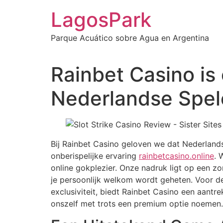
Ir
LagosPark
al
contenido
Parque Acuático sobre Agua en Argentina
Rainbet Casino is
Nederlandse Spele
Bij Rainbet Casino geloven we dat Nederlands
onberispelijke ervaring
rainbetcasino.online
. 
online gokplezier. Onze nadruk ligt op een z
je persoonlijk welkom wordt geheten. Voor de
exclusiviteit, biedt Rainbet Casino een aantre
onszelf met trots een premium optie noemen.