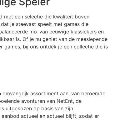
ige Speler
d met een selectie die kwaliteit boven
 dat je steevast speelt met games die
gebalanceerde mix van eeuwige klassiekers en
eikbaar is. Of je nu geniet van de meeslepende
er games, bij ons ontdek je een collectie die is
en omvangrijk assortiment aan, van beroemde
boeiende avonturen van NetEnt, de
is uitgekozen op basis van zijn
aanbod actueel en actueel blijft, zodat er