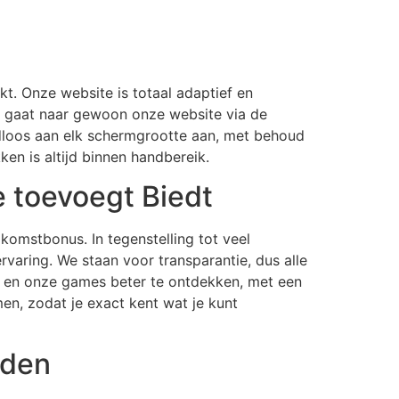
t. Onze website is totaal adaptief en
je gaat naar gewoon onze website via de
adloos aan elk schermgrootte aan, met behoud
ken is altijd binnen handbereik.
 toevoegt Biedt
komstbonus. In tegenstelling tot veel
aring. We staan voor transparantie, dus alle
no en onze games beter te ontdekken, met een
en, zodat je exact kent wat je kunt
nden