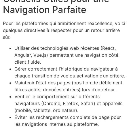
Navigation Parfaite
Pour les plateformes qui ambitionnent l’excellence, voici
quelques directives à respecter pour un retour arrière
sûr.
Utiliser des technologies web récentes (React,
Angular, Vue.js) permettant une navigation côté
client fluide.
Gérer correctement l’historique du navigateur à
chaque transition de vue ou activation d’un critère.
Maintenir l’état des pages (position de défilement,
filtres actifs, données entrées) lors d’un retour.
Vérifier le comportement sur différents
navigateurs (Chrome, Firefox, Safari) et appareils
(mobile, tablette, ordinateur).
Éviter les rechargements complets de page pour
les navigations internes au plateforme.