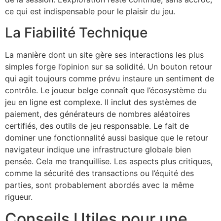
ce qui est indispensable pour le plaisir du jeu.
La Fiabilité Technique
La manière dont un site gère ses interactions les plus
simples forge l’opinion sur sa solidité. Un bouton retour
qui agit toujours comme prévu instaure un sentiment de
contrôle. Le joueur belge connaît que l’écosystème du
jeu en ligne est complexe. Il inclut des systèmes de
paiement, des générateurs de nombres aléatoires
certifiés, des outils de jeu responsable. Le fait de
dominer une fonctionnalité aussi basique que le retour
navigateur indique une infrastructure globale bien
pensée. Cela me tranquillise. Les aspects plus critiques,
comme la sécurité des transactions ou l’équité des
parties, sont probablement abordés avec la même
rigueur.
Conseils Utiles pour une