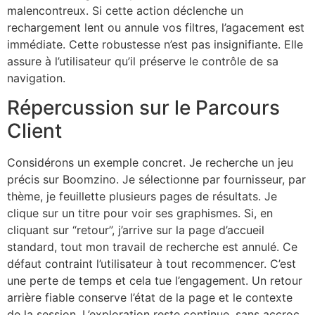
malencontreux. Si cette action déclenche un
rechargement lent ou annule vos filtres, l’agacement est
immédiate. Cette robustesse n’est pas insignifiante. Elle
assure à l’utilisateur qu’il préserve le contrôle de sa
navigation.
Répercussion sur le Parcours
Client
Considérons un exemple concret. Je recherche un jeu
précis sur Boomzino. Je sélectionne par fournisseur, par
thème, je feuillette plusieurs pages de résultats. Je
clique sur un titre pour voir ses graphismes. Si, en
cliquant sur “retour”, j’arrive sur la page d’accueil
standard, tout mon travail de recherche est annulé. Ce
défaut contraint l’utilisateur à tout recommencer. C’est
une perte de temps et cela tue l’engagement. Un retour
arrière fiable conserve l’état de la page et le contexte
de la session. L’exploration reste continue, sans accroc,