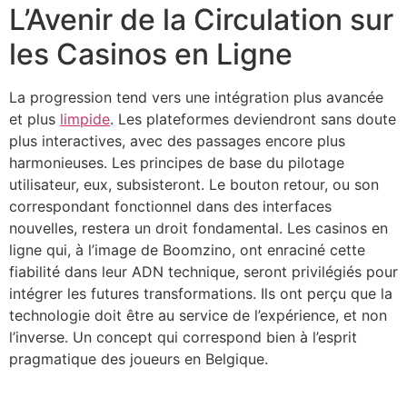
L’Avenir de la Circulation sur
les Casinos en Ligne
La progression tend vers une intégration plus avancée
et plus
limpide
. Les plateformes deviendront sans doute
plus interactives, avec des passages encore plus
harmonieuses. Les principes de base du pilotage
utilisateur, eux, subsisteront. Le bouton retour, ou son
correspondant fonctionnel dans des interfaces
nouvelles, restera un droit fondamental. Les casinos en
ligne qui, à l’image de Boomzino, ont enraciné cette
fiabilité dans leur ADN technique, seront privilégiés pour
intégrer les futures transformations. Ils ont perçu que la
technologie doit être au service de l’expérience, et non
l’inverse. Un concept qui correspond bien à l’esprit
pragmatique des joueurs en Belgique.