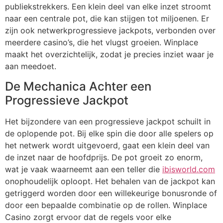
publiekstrekkers. Een klein deel van elke inzet stroomt
naar een centrale pot, die kan stijgen tot miljoenen. Er
zijn ook netwerkprogressieve jackpots, verbonden over
meerdere casino’s, die het vlugst groeien. Winplace
maakt het overzichtelijk, zodat je precies inziet waar je
aan meedoet.
De Mechanica Achter een
Progressieve Jackpot
Het bijzondere van een progressieve jackpot schuilt in
de oplopende pot. Bij elke spin die door alle spelers op
het netwerk wordt uitgevoerd, gaat een klein deel van
de inzet naar de hoofdprijs. De pot groeit zo enorm,
wat je vaak waarneemt aan een teller die
ibisworld.com
onophoudelijk oploopt. Het behalen van de jackpot kan
getriggerd worden door een willekeurige bonusronde of
door een bepaalde combinatie op de rollen. Winplace
Casino zorgt ervoor dat de regels voor elke