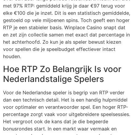
met 97% RTP: gemiddeld krijg je daar €97 terug voor
elke €100 die je inzet. Dit is een statistisch gemiddelde,
gestoeld op vele miljoenen spins. Toch geeft een hoger
RTP je een stabieler basis. Winplace Casino snapt dat
en zet zijn collectie samen met exact dat percentage in
het achterhoofd. Zo kun je als speler bewust kiezen
voor spellen die je speelbudget effectiever intact
houden.
Hoe RTP Zo Belangrijk Is voor
Nederlandstalige Spelers
Voor de Nederlandse speler is begrip van RTP verder
dan een technisch detail. Het is een handig hulpmiddel
voor optimaler en verantwoorder spel. Een hoger RTP-
percentage zorgt vaak voor uitgebreidere speelsessies.
Het vergroot ook de kans dat je die begeerde
bonusrondes start. In een markt waar vermaak en