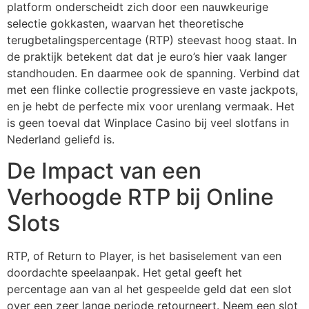
platform onderscheidt zich door een nauwkeurige
selectie gokkasten, waarvan het theoretische
terugbetalingspercentage (RTP) steevast hoog staat. In
de praktijk betekent dat dat je euro’s hier vaak langer
standhouden. En daarmee ook de spanning. Verbind dat
met een flinke collectie progressieve en vaste jackpots,
en je hebt de perfecte mix voor urenlang vermaak. Het
is geen toeval dat Winplace Casino bij veel slotfans in
Nederland geliefd is.
De Impact van een
Verhoogde RTP bij Online
Slots
RTP, of Return to Player, is het basiselement van een
doordachte speelaanpak. Het getal geeft het
percentage aan van al het gespeelde geld dat een slot
over een zeer lange periode retourneert. Neem een slot