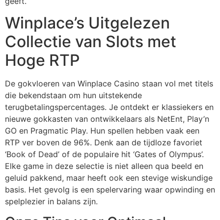
geeft.
Winplace’s Uitgelezen
Collectie van Slots met
Hoge RTP
De gokvloeren van Winplace Casino staan vol met titels
die bekendstaan om hun uitstekende
terugbetalingspercentages. Je ontdekt er klassiekers en
nieuwe gokkasten van ontwikkelaars als NetEnt, Play’n
GO en Pragmatic Play. Hun spellen hebben vaak een
RTP ver boven de 96%. Denk aan de tijdloze favoriet
‘Book of Dead’ of de populaire hit ‘Gates of Olympus’.
Elke game in deze selectie is niet alleen qua beeld en
geluid pakkend, maar heeft ook een stevige wiskundige
basis. Het gevolg is een spelervaring waar opwinding en
spelplezier in balans zijn.