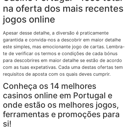
na oferta dos mais recentes
jogos online
Apesar desse detalhe, a diversão é praticamente
garantida e convida-nos a descobrir em maior detalhe
este simples, mas emocionante jogo de cartas. Lembra-
te de verificar os termos e condições de cada bónus
para descobrires em maior detalhe se estão de acordo
com as tuas expetativas. Cada uma destas ofertas tem
requisitos de aposta com os quais deves cumprir.
Conheça os 14 melhores
casinos online em Portugal e
onde estão os melhores jogos,
ferramentas e promoções para
si!