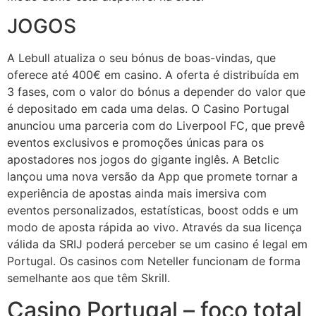
JOGOS
A Lebull atualiza o seu bónus de boas-vindas, que
oferece até 400€ em casino. A oferta é distribuída em
3 fases, com o valor do bónus a depender do valor que
é depositado em cada uma delas. O Casino Portugal
anunciou uma parceria com do Liverpool FC, que prevê
eventos exclusivos e promoções únicas para os
apostadores nos jogos do gigante inglês. A Betclic
lançou uma nova versão da App que promete tornar a
experiência de apostas ainda mais imersiva com
eventos personalizados, estatísticas, boost odds e um
modo de aposta rápida ao vivo. Através da sua licença
válida da SRIJ poderá perceber se um casino é legal em
Portugal. Os casinos com Neteller funcionam de forma
semelhante aos que têm Skrill.
Casino Portugal – foco total