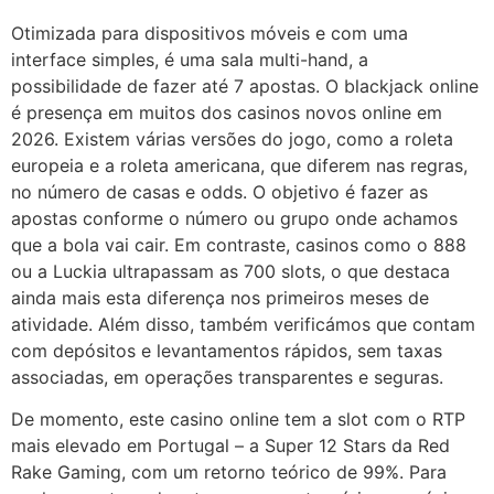
Otimizada para dispositivos móveis e com uma
interface simples, é uma sala multi-hand, a
possibilidade de fazer até 7 apostas. O blackjack online
é presença em muitos dos casinos novos online em
2026. Existem várias versões do jogo, como a roleta
europeia e a roleta americana, que diferem nas regras,
no número de casas e odds. O objetivo é fazer as
apostas conforme o número ou grupo onde achamos
que a bola vai cair. Em contraste, casinos como o 888
ou a Luckia ultrapassam as 700 slots, o que destaca
ainda mais esta diferença nos primeiros meses de
atividade. Além disso, também verificámos que contam
com depósitos e levantamentos rápidos, sem taxas
associadas, em operações transparentes e seguras.
De momento, este casino online tem a slot com o RTP
mais elevado em Portugal – a Super 12 Stars da Red
Rake Gaming, com um retorno teórico de 99%. Para