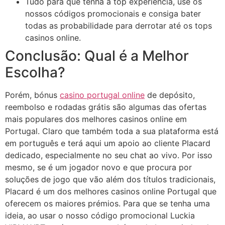
Tudo para que tenha a top experiência, use os
nossos códigos promocionais e consiga bater
todas as probabilidade para derrotar até os tops
casinos online.
Conclusão: Qual é a Melhor
Escolha?
Porém, bónus
casino portugal online
de depósito,
reembolso e rodadas grátis são algumas das ofertas
mais populares dos melhores casinos online em
Portugal. Claro que também toda a sua plataforma está
em português e terá aqui um apoio ao cliente Placard
dedicado, especialmente no seu chat ao vivo. Por isso
mesmo, se é um jogador novo e que procura por
soluções de jogo que vão além dos títulos tradicionais,
Placard é um dos melhores casinos online Portugal que
oferecem os maiores prémios. Para que se tenha uma
ideia, ao usar o nosso código promocional Luckia