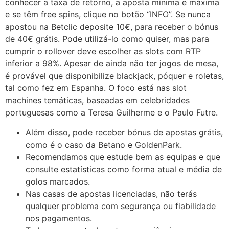
conhecer a taxa de retorno, a aposta mínima e máxima
e se têm free spins, clique no botão “INFO”. Se nunca
apostou na Betclic deposite 10€, para receber o bónus
de 40€ grátis. Pode utilizá-lo como quiser, mas para
cumprir o rollover deve escolher as slots com RTP
inferior a 98%. Apesar de ainda não ter jogos de mesa,
é provável que disponibilize blackjack, póquer e roletas,
tal como fez em Espanha. O foco está nas slot
machines temáticas, baseadas em celebridades
portuguesas como a Teresa Guilherme e o Paulo Futre.
Além disso, pode receber bónus de apostas grátis,
como é o caso da Betano e GoldenPark.
Recomendamos que estude bem as equipas e que
consulte estatísticas como forma atual e média de
golos marcados.
Nas casas de apostas licenciadas, não terás
qualquer problema com segurança ou fiabilidade
nos pagamentos.