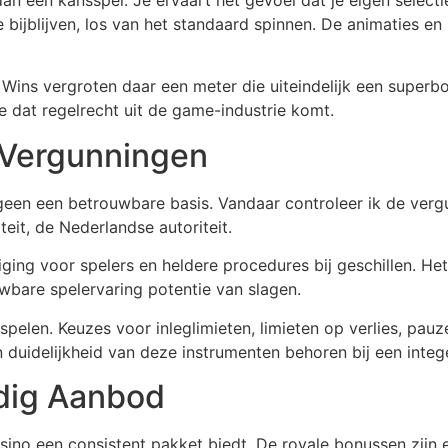
 bijblijven, los van het standaard spinnen. De animaties e
ins vergroten daar een meter die uiteindelijk een superbo
pe dat regelrecht uit de game-industrie komt.
 Vergunningen
er geen een betrouwbare basis. Vandaar controleer ik de ve
eit, de Nederlandse autoriteit.
liging voor spelers en heldere procedures bij geschillen. Het
uwbare spelervaring potentie van slagen.
pelen. Keuzes voor inleglimieten, limieten op verlies, pauz
en duidelijkheid van deze instrumenten behoren bij een inte
edig Aanbod
ino een consistent pakket biedt. De royale bonussen zijn 