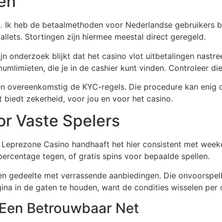
gen
 Ik heb de betaalmethoden voor Nederlandse gebruikers bi
allets. Stortingen zijn hiermee meestal direct geregeld.
ijn onderzoek blijkt dat het casino vlot uitbetalingen nastree
limieten, die je in de cashier kunt vinden. Controleer die
ken overeenkomstig de KYC-regels. Die procedure kan enig o
biedt zekerheid, voor jou en voor het casino.
r Vaste Spelers
. Leprezone Casino handhaaft het hier consistent met week
ercentage tegen, of gratis spins voor bepaalde spellen.
een gedeelte met verrassende aanbiedingen. Die onvoorspel
gina in de gaten te houden, want de condities wisselen pe
Een Betrouwbaar Net