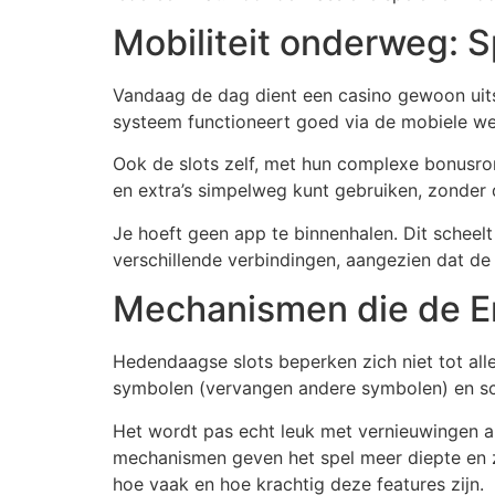
Mobiliteit onderweg:
Vandaag de dag dient een casino gewoon uits
systeem functioneert goed via de mobiele we
Ook de slots zelf, met hun complexe bonusrond
en extra’s simpelweg kunt gebruiken, zonder da
Je hoeft geen app te binnenhalen. Dit scheelt 
verschillende verbindingen, aangezien dat de
Mechanismen die de E
Hedendaagse slots beperken zich niet tot allee
symbolen (vervangen andere symbolen) en sca
Het wordt pas echt leuk met vernieuwingen als
mechanismen geven het spel meer diepte en z
hoe vaak en hoe krachtig deze features zijn.