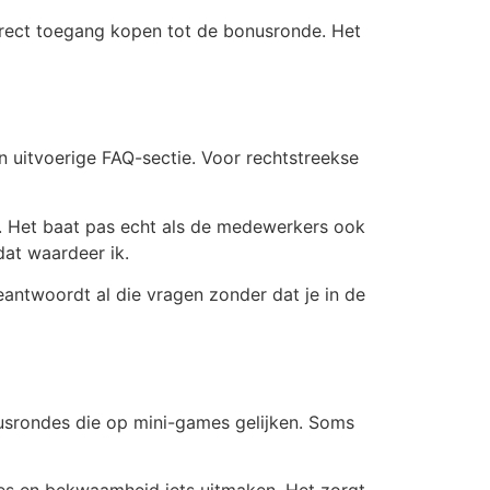
direct toegang kopen tot de bonusronde. Het
n uitvoerige FAQ-sectie. Voor rechtstreekse
d. Het baat pas echt als de medewerkers ook
dat waardeer ik.
antwoordt al die vragen zonder dat je in de
nusrondes die op mini-games gelijken. Soms
ies en bekwaamheid iets uitmaken. Het zorgt