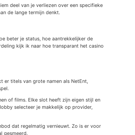
em deel van je verliezen over een specifieke
aan de lange termijn denkt.
e beter je status, hoe aantrekkelijker de
eling kijk ik naar hoe transparant het casino
t er titels van grote namen als NetEnt,
pel.
of films. Elke slot heeft zijn eigen stijl en
lobby selecteer je makkelijk op provider,
bod dat regelmatig vernieuwt. Zo is er voor
al gesmeerd.