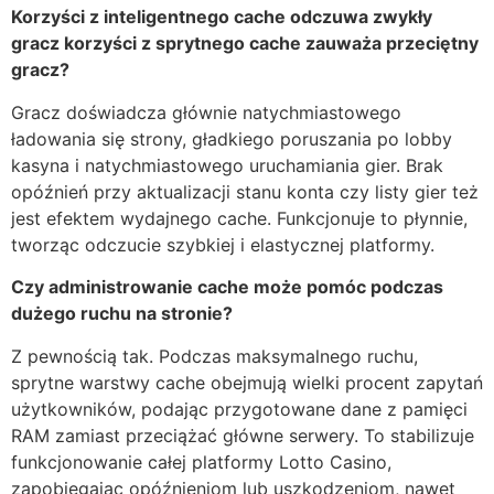
Korzyści z inteligentnego cache odczuwa zwykły
gracz korzyści z sprytnego cache zauważa przeciętny
gracz?
Gracz doświadcza głównie natychmiastowego
ładowania się strony, gładkiego poruszania po lobby
kasyna i natychmiastowego uruchamiania gier. Brak
opóźnień przy aktualizacji stanu konta czy listy gier też
jest efektem wydajnego cache. Funkcjonuje to płynnie,
tworząc odczucie szybkiej i elastycznej platformy.
Czy administrowanie cache może pomóc podczas
dużego ruchu na stronie?
Z pewnością tak. Podczas maksymalnego ruchu,
sprytne warstwy cache obejmują wielki procent zapytań
użytkowników, podając przygotowane dane z pamięci
RAM zamiast przeciążać główne serwery. To stabilizuje
funkcjonowanie całej platformy Lotto Casino,
zapobiegając opóźnieniom lub uszkodzeniom, nawet