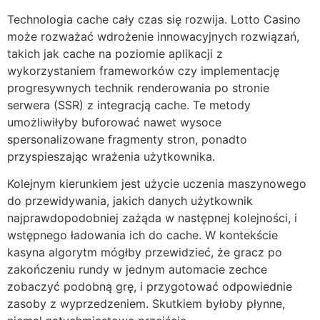
Technologia cache cały czas się rozwija. Lotto Casino
może rozważać wdrożenie innowacyjnych rozwiązań,
takich jak cache na poziomie aplikacji z
wykorzystaniem frameworków czy implementację
progresywnych technik renderowania po stronie
serwera (SSR) z integracją cache. Te metody
umożliwiłyby buforować nawet wysoce
spersonalizowane fragmenty stron, ponadto
przyspieszając wrażenia użytkownika.
Kolejnym kierunkiem jest użycie uczenia maszynowego
do przewidywania, jakich danych użytkownik
najprawdopodobniej zażąda w następnej kolejności, i
wstępnego ładowania ich do cache. W kontekście
kasyna algorytm mógłby przewidzieć, że gracz po
zakończeniu rundy w jednym automacie zechce
zobaczyć podobną grę, i przygotować odpowiednie
zasoby z wyprzedzeniem. Skutkiem byłoby płynne,