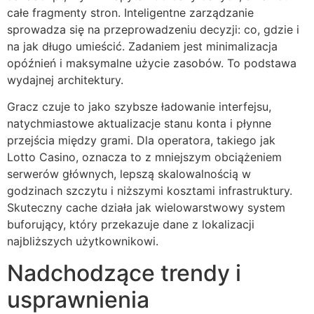
całe fragmenty stron. Inteligentne zarządzanie
sprowadza się na przeprowadzeniu decyzji: co, gdzie i
na jak długo umieścić. Zadaniem jest minimalizacja
opóźnień i maksymalne użycie zasobów. To podstawa
wydajnej architektury.
Gracz czuje to jako szybsze ładowanie interfejsu,
natychmiastowe aktualizacje stanu konta i płynne
przejścia między grami. Dla operatora, takiego jak
Lotto Casino, oznacza to z mniejszym obciążeniem
serwerów głównych, lepszą skalowalnością w
godzinach szczytu i niższymi kosztami infrastruktury.
Skuteczny cache działa jak wielowarstwowy system
buforujący, który przekazuje dane z lokalizacji
najbliższych użytkownikowi.
Nadchodzące trendy i
usprawnienia