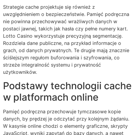
Strategie cache projektuje się również z
uwzględnieniem o bezpieczeństwie. Pamięć podręczna
nie powinna przechowywać wrażliwych danych w
postaci jawnej, takich jak hasła czy pełne numery kart.
Lotto Casino wykorzystuje precyzyjną segmentację.
Rozdziela dane publiczne, na przykład informacje o
grach, od danych prywatnych. Te drugie mają znacznie
ściślejszym regułom buforowania i szyfrowania, co
strzeże integralność systemu i prywatność
użytkowników.
Podstawy technologii cache
w platformach online
Pamięć podręczna przechowuje tymczasowe kopie
danych, by prędzej je odczytać przy kolejnym żądaniu.
W kasynie online chodzi o elementy graficzne, skrypty
JavaScript, wyniki zapytań do bazy danych, a nawet