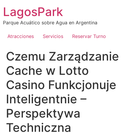
Ir
LagosPark
al
contenido
Parque Acuático sobre Agua en Argentina
Atracciones
Servicios
Reservar Turno
Czemu Zarządzanie
Cache w Lotto
Casino Funkcjonuje
Inteligentnie –
Perspektywa
Techniczna