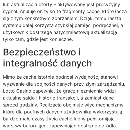
lub aktualizacja oferty – aktywowany jest precyzyjny
sygnał. Anuluje on tylko te fragmenty cache, które łączą
się z tym konkretnym zdarzeniem. Dzięki temu reszta
systemu dalej korzysta szybkiej pamięci podręcznej, a
użytkownik dostrzega natychmiastową aktualizację
tylko tam, gdzie jest konieczne.
Bezpieczeństwo i
integralność danych
Mimo że cache istotnie podnosi wydajność, stanowi
wyzwanie dla spójności danych przy złym zarządzaniu.
Lotto Casino zapewnia, że gracz niezmiennie widzi
aktualne saldo i historię transakcji, a zamiast dane
sprzed godziny. Realizacja obejmuje więc mechanizmy,
które dla poufnych danych użytkownika wykorzystują
bardzo małe czasy życia cache lub w pełni omijają
warstwy buforujące, zapewniając dostęp do źródła.