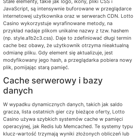
Stałe elementy, takie jak logo, ikony, pliki CSS i
JavaScript, są intensywnie buforowane w przeglądarce
internetowej użytkownika oraz w serwerach CDN. Lotto
Casino wykorzystuje wyrafinowane metody, na
przykład nadaje plikom unikalne nazwy z tzw. hashem
(np. style.a1b2c3.css). Daje to zdefiniować długi termin
cache bez obawy, że użytkownik otrzyma nieaktualną
odmianę pliku. Gdy element się aktualizuje, jest
modyfikowany jego hash, a przeglądarka pobiera nowy
plik, pomijając starą pamięć.
Cache serwerowy i bazy
danych
W wypadku dynamicznych danych, takich jak saldo
gracza, lista ostatnich gier czy bieżące oferty, Lotto
Casino używa szybkich systemów cache w pamięci
operacyjnej, jak Redis lub Memcached. Te systemy typu
klucz-wartość trzymają wyniki złożonych obliczeń lub