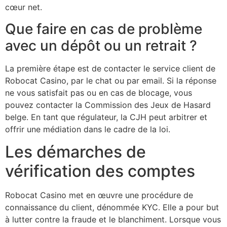
cœur net.
Que faire en cas de problème
avec un dépôt ou un retrait ?
La première étape est de contacter le service client de
Robocat Casino, par le chat ou par email. Si la réponse
ne vous satisfait pas ou en cas de blocage, vous
pouvez contacter la Commission des Jeux de Hasard
belge. En tant que régulateur, la CJH peut arbitrer et
offrir une médiation dans le cadre de la loi.
Les démarches de
vérification des comptes
Robocat Casino met en œuvre une procédure de
connaissance du client, dénommée KYC. Elle a pour but
à lutter contre la fraude et le blanchiment. Lorsque vous