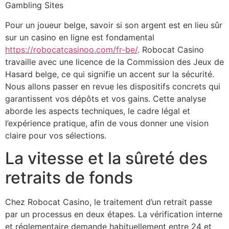
Pour un joueur belge, savoir si son argent est en lieu sûr
sur un casino en ligne est fondamental
https://robocatcasinoo.com/fr-be/
. Robocat Casino
travaille avec une licence de la Commission des Jeux de
Hasard belge, ce qui signifie un accent sur la sécurité.
Nous allons passer en revue les dispositifs concrets qui
garantissent vos dépôts et vos gains. Cette analyse
aborde les aspects techniques, le cadre légal et
l’expérience pratique, afin de vous donner une vision
claire pour vos sélections.
La vitesse et la sûreté des
retraits de fonds
Chez Robocat Casino, le traitement d’un retrait passe
par un processus en deux étapes. La vérification interne
et réglementaire demande habituellement entre 24 et