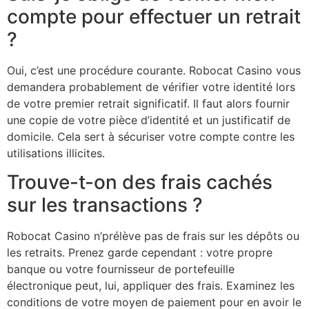
compte pour effectuer un retrait
?
Oui, c’est une procédure courante. Robocat Casino vous
demandera probablement de vérifier votre identité lors
de votre premier retrait significatif. Il faut alors fournir
une copie de votre pièce d’identité et un justificatif de
domicile. Cela sert à sécuriser votre compte contre les
utilisations illicites.
Trouve-t-on des frais cachés
sur les transactions ?
Robocat Casino n’prélève pas de frais sur les dépôts ou
les retraits. Prenez garde cependant : votre propre
banque ou votre fournisseur de portefeuille
électronique peut, lui, appliquer des frais. Examinez les
conditions de votre moyen de paiement pour en avoir le