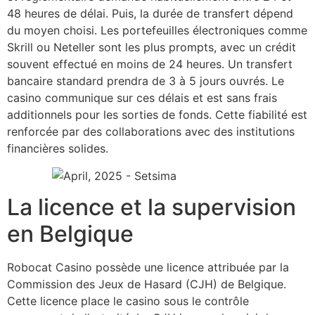
48 heures de délai. Puis, la durée de transfert dépend
du moyen choisi. Les portefeuilles électroniques comme
Skrill ou Neteller sont les plus prompts, avec un crédit
souvent effectué en moins de 24 heures. Un transfert
bancaire standard prendra de 3 à 5 jours ouvrés. Le
casino communique sur ces délais et est sans frais
additionnels pour les sorties de fonds. Cette fiabilité est
renforcée par des collaborations avec des institutions
financières solides.
La licence et la supervision
en Belgique
Robocat Casino possède une licence attribuée par la
Commission des Jeux de Hasard (CJH) de Belgique.
Cette licence place le casino sous le contrôle