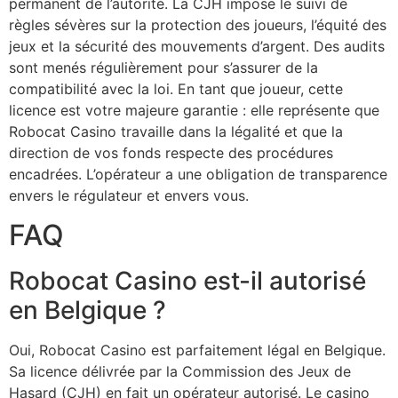
permanent de l’autorité. La CJH impose le suivi de
règles sévères sur la protection des joueurs, l’équité des
jeux et la sécurité des mouvements d’argent. Des audits
sont menés régulièrement pour s’assurer de la
compatibilité avec la loi. En tant que joueur, cette
licence est votre majeure garantie : elle représente que
Robocat Casino travaille dans la légalité et que la
direction de vos fonds respecte des procédures
encadrées. L’opérateur a une obligation de transparence
envers le régulateur et envers vous.
FAQ
Robocat Casino est-il autorisé
en Belgique ?
Oui, Robocat Casino est parfaitement légal en Belgique.
Sa licence délivrée par la Commission des Jeux de
Hasard (CJH) en fait un opérateur autorisé. Le casino