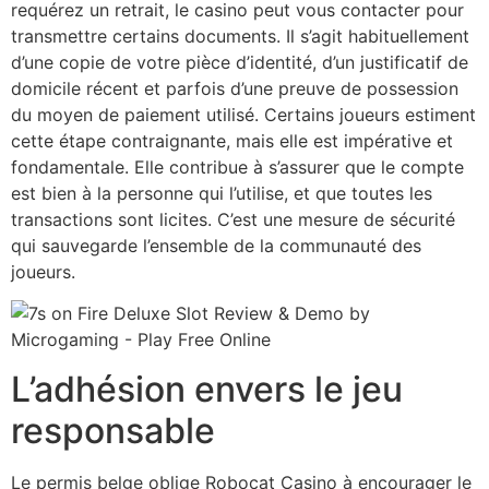
requérez un retrait, le casino peut vous contacter pour
transmettre certains documents. Il s’agit habituellement
d’une copie de votre pièce d’identité, d’un justificatif de
domicile récent et parfois d’une preuve de possession
du moyen de paiement utilisé. Certains joueurs estiment
cette étape contraignante, mais elle est impérative et
fondamentale. Elle contribue à s’assurer que le compte
est bien à la personne qui l’utilise, et que toutes les
transactions sont licites. C’est une mesure de sécurité
qui sauvegarde l’ensemble de la communauté des
joueurs.
L’adhésion envers le jeu
responsable
Le permis belge oblige Robocat Casino à encourager le