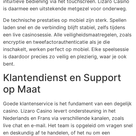
intuïtieve bediening via het touchscreen. Lizaro Casino
is daarmee een uitstekende metgezel voor onderweg.
De technische prestaties op mobiel zijn sterk. Spellen
laden snel en de verbinding blijft stabiel, zelfs tijdens
een live casinosessie. Alle veiligheidsmaatregelen, zoals
encryptie en tweefactorauthenticatie als je die
inschakelt, werken perfect op mobiel. Elke speelsessie
is daardoor precies zo veilig en plezierig, waar je ook
bent.
Klantendienst en Support
op Maat
Goede klantenservice is het fundament van een degelijk
casino. Lizaro Casino levert ondersteuning in het
Nederlands en Frans via verschillende kanalen, zoals
live chat en e-mail. Het team is opgeleid om vragen snel
en deskundig af te handelen, of het nu om een