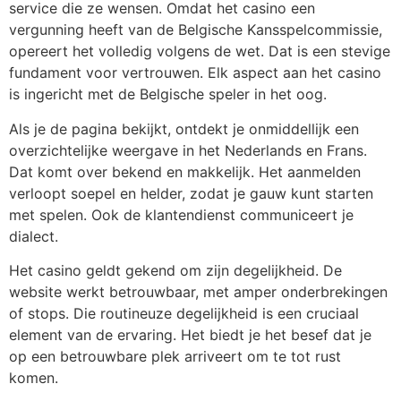
service die ze wensen. Omdat het casino een
vergunning heeft van de Belgische Kansspelcommissie,
opereert het volledig volgens de wet. Dat is een stevige
fundament voor vertrouwen. Elk aspect aan het casino
is ingericht met de Belgische speler in het oog.
Als je de pagina bekijkt, ontdekt je onmiddellijk een
overzichtelijke weergave in het Nederlands en Frans.
Dat komt over bekend en makkelijk. Het aanmelden
verloopt soepel en helder, zodat je gauw kunt starten
met spelen. Ook de klantendienst communiceert je
dialect.
Het casino geldt gekend om zijn degelijkheid. De
website werkt betrouwbaar, met amper onderbrekingen
of stops. Die routineuze degelijkheid is een cruciaal
element van de ervaring. Het biedt je het besef dat je
op een betrouwbare plek arriveert om te tot rust
komen.