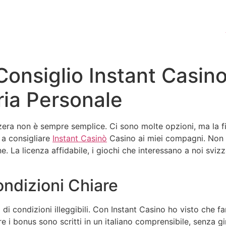
onsiglio Instant Casino 
ria Personale
zzera non è sempre semplice. Ci sono molte opzioni, ma la fi
 a consigliare
Instant Casinò
Casino ai miei compagni. Non l
. La licenza affidabile, i giochi che interessano a noi sviz
ndizioni Chiare
i condizioni illeggibili. Con Instant Casino ho visto che fan
i bonus sono scritti in un italiano comprensibile, senza gir