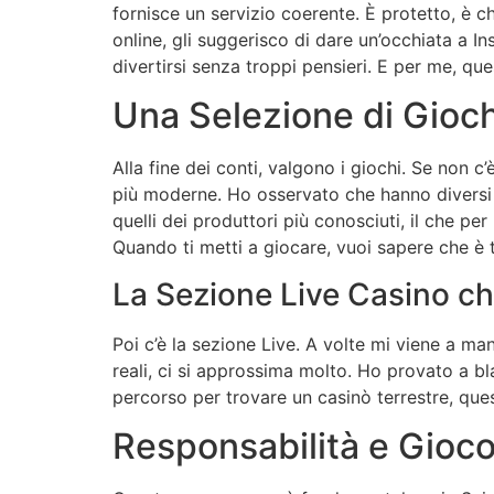
fornisce un servizio coerente. È protetto, è c
online, gli suggerisco di dare un’occhiata a In
divertirsi senza troppi pensieri. E per me, qu
Una Selezione di Giochi
Alla fine dei conti, valgono i giochi. Se non c
più moderne. Ho osservato che hanno diversi t
quelli dei produttori più conosciuti, il che pe
Quando ti metti a giocare, vuoi sapere che è t
La Sezione Live Casino che
Poi c’è la sezione Live. A volte mi viene a man
reali, ci si approssima molto. Ho provato a b
percorso per trovare un casinò terrestre, que
Responsabilità e Gioc