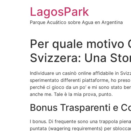
Ir
LagosPark
al
contenido
Parque Acuático sobre Agua en Argentina
Per quale motivo C
Svizzera: Una Sto
Individuare un casinò online affidabile in Svi
sperimentato differenti piattaforme, ho preso
perché ci gioco da un po’ e mi sono stato bene
anche me. Tale è la mia prova, punto.
Bonus Trasparenti e Co
I bonus. Di frequente sono una trappola piena d
puntata (wagering requirements) per sbloccare 