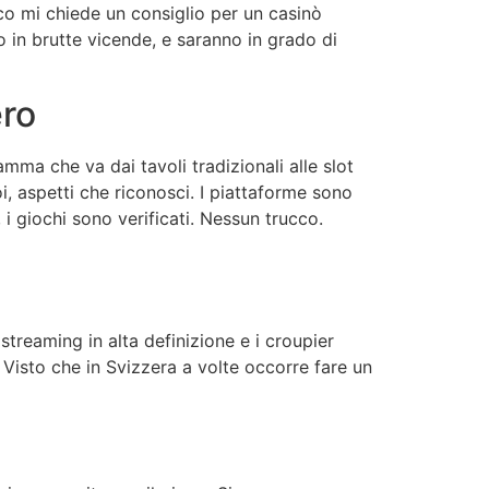
ico mi chiede un consiglio per un casinò
no in brutte vicende, e saranno in grado di
ero
amma che va dai tavoli tradizionali alle slot
, aspetti che riconosci. I piattaforme sono
, i giochi sono verificati. Nessun trucco.
streaming in alta definizione e i croupier
 Visto che in Svizzera a volte occorre fare un