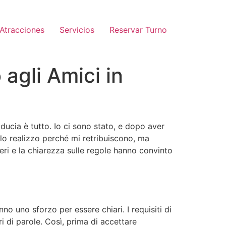
Atracciones
Servicios
Reservar Turno
agli Amici in
ducia è tutto. Io ci sono stato, e dopo aver
o realizzo perché mi retribuiscono, ma
zeri e la chiarezza sulle regole hanno convinto
no uno sforzo per essere chiari. I requisiti di
i di parole. Così, prima di accettare