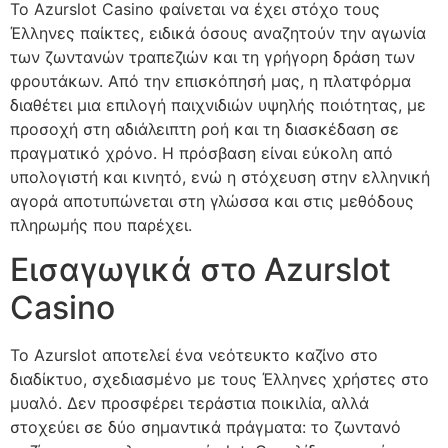
Το Azurslot Casino φαίνεται να έχει στόχο τους
Έλληνες παίκτες, ειδικά όσους αναζητούν την αγωνία
των ζωντανών τραπεζιών και τη γρήγορη δράση των
φρουτάκων. Από την επισκόπησή μας, η πλατφόρμα
διαθέτει μια επιλογή παιχνιδιών υψηλής ποιότητας, με
προσοχή στη αδιάλειπτη ροή και τη διασκέδαση σε
πραγματικό χρόνο. Η πρόσβαση είναι εύκολη από
υπολογιστή και κινητό, ενώ η στόχευση στην ελληνική
αγορά αποτυπώνεται στη γλώσσα και στις μεθόδους
πληρωμής που παρέχει.
Εισαγωγικά στο Azurslot
Casino
Το Azurslot αποτελεί ένα νεότευκτο καζίνο στο
διαδίκτυο, σχεδιασμένο με τους Έλληνες χρήστες στο
μυαλό. Δεν προσφέρει τεράστια ποικιλία, αλλά
στοχεύει σε δύο σημαντικά πράγματα: το ζωντανό