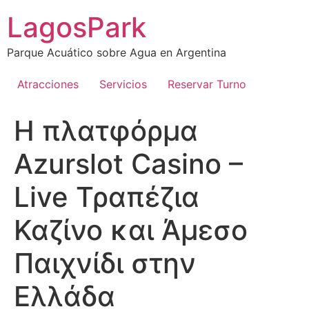
Ir
LagosPark
al
contenido
Parque Acuático sobre Agua en Argentina
Atracciones
Servicios
Reservar Turno
Η πλατφόρμα
Azurslot Casino –
Live Τραπέζια
Καζίνο και Άμεσο
Παιχνίδι στην
Ελλάδα