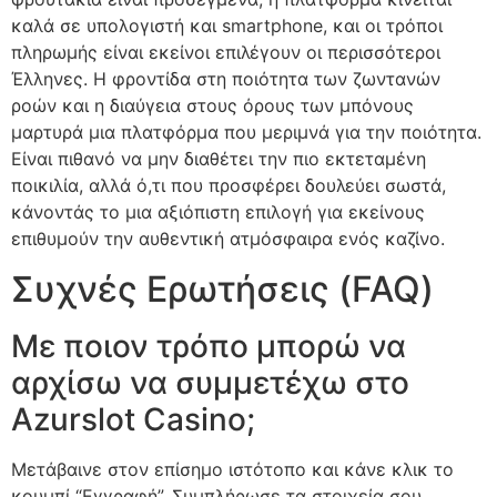
καλά σε υπολογιστή και smartphone, και οι τρόποι
πληρωμής είναι εκείνοι επιλέγουν οι περισσότεροι
Έλληνες. Η φροντίδα στη ποιότητα των ζωντανών
ροών και η διαύγεια στους όρους των μπόνους
μαρτυρά μια πλατφόρμα που μεριμνά για την ποιότητα.
Είναι πιθανό να μην διαθέτει την πιο εκτεταμένη
ποικιλία, αλλά ό,τι που προσφέρει δουλεύει σωστά,
κάνοντάς το μια αξιόπιστη επιλογή για εκείνους
επιθυμούν την αυθεντική ατμόσφαιρα ενός καζίνο.
Συχνές Ερωτήσεις (FAQ)
Με ποιον τρόπο μπορώ να
αρχίσω να συμμετέχω στο
Azurslot Casino;
Μετάβαινε στον επίσημο ιστότοπο και κάνε κλικ το
κουμπί “Εγγραφή”. Συμπλήρωσε τα στοιχεία σου