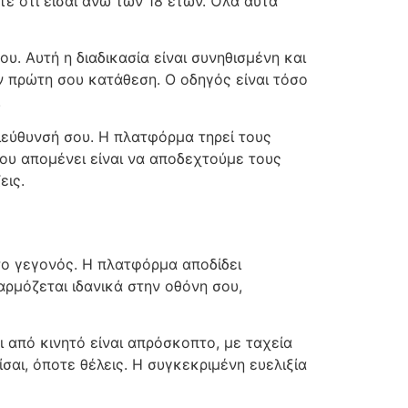
τε ότι είσαι άνω των 18 ετών. Όλα αυτά
υ. Αυτή η διαδικασία είναι συνηθισμένη και
ν πρώτη σου κατάθεση. Ο οδηγός είναι τόσο
.
ιεύθυνσή σου. Η πλατφόρμα τηρεί τους
υ απομένει είναι να αποδεχτούμε τους
εις.
 το γεγονός. Η πλατφόρμα αποδίδει
αρμόζεται ιδανικά στην οθόνη σου,
δι από κινητό είναι απρόσκοπτο, με ταχεία
ίσαι, όποτε θέλεις. Η συγκεκριμένη ευελιξία