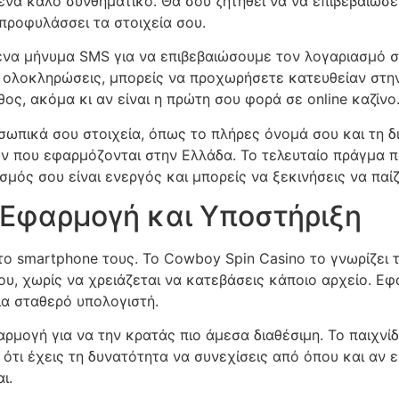
 ένα καλό συνθηματικό. Θα σου ζητηθεί να να επιβεβαιώσε
ροφυλάσσει τα στοιχεία σου.
ένα μήνυμα SMS για να επιβεβαιώσουμε τον λογαριασμό σο
ο ολοκληρώσεις, μπορείς να προχωρήσετε κατευθείαν στη
ος, ακόμα κι αν είναι η πρώτη σου φορά σε online καζίνο
σωπικά σου στοιχεία, όπως το πλήρες όνομά σου και τη δ
που εφαρμόζονται στην Ελλάδα. Το τελευταίο πράγμα πο
σμός σου είναι ενεργός και μπορείς να ξεκινήσεις να παίζ
 Εφαρμογή και Υποστήριξη
 το smartphone τους. Το Cowboy Spin Casino το γνωρίζει
υ, χωρίς να χρειάζεται να κατεβάσεις κάποιο αρχείο. Εφ
ια σταθερό υπολογιστή.
αρμογή για να την κρατάς πιο άμεσα διαθέσιμη. Το παιχνί
 ότι έχεις τη δυνατότητα να συνεχίσεις από όπου και αν ε
ι.