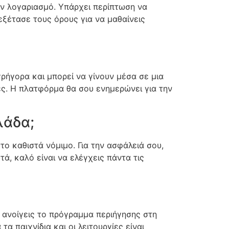
ν λογαριασμό. Υπάρχει περίπτωση να
ξέτασε τους όρους για να μαθαίνεις
γρήγορα και μπορεί να γίνουν μέσα σε μια
ες. Η πλατφόρμα θα σου ενημερώνει για την
λάδα;
το καθιστά νόμιμο. Για την ασφάλειά σου,
ά, καλό είναι να ελέγχεις πάντα τις
ά ανοίγεις το πρόγραμμα περιήγησης στη
α παιχνίδια και οι λειτουργίες είναι