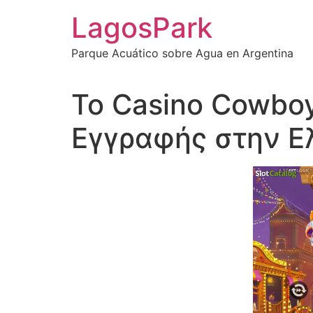
Ir
LagosPark
al
contenido
Parque Acuático sobre Agua en Argentina
Το Casino Cowboy
Εγγραφής στην Ε