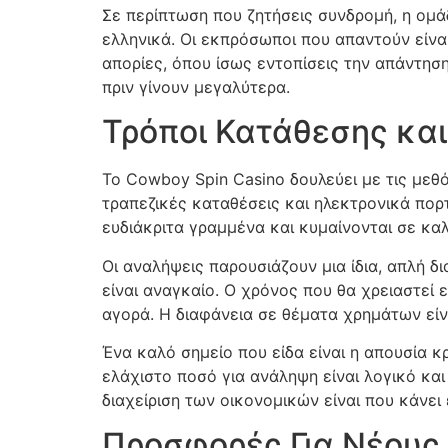
Σε περίπτωση που ζητήσεις συνδρομή, η ομάδ
ελληνικά. Οι εκπρόσωποι που απαντούν είναι
απορίες, όπου ίσως εντοπίσεις την απάντησ
πριν γίνουν μεγαλύτερα.
Τρόποι Κατάθεσης κα
Το Cowboy Spin Casino δουλεύει με τις μεθ
τραπεζικές καταθέσεις και ηλεκτρονικά πορτο
ευδιάκριτα γραμμένα και κυμαίνονται σε κα
Οι αναλήψεις παρουσιάζουν μια ίδια, απλή δι
είναι αναγκαίο. Ο χρόνος που θα χρειαστεί 
αγορά. Η διαφάνεια σε θέματα χρημάτων είνα
Ένα καλό σημείο που είδα είναι η απουσία 
ελάχιστο ποσό για ανάληψη είναι λογικό και
διαχείριση των οικονομικών είναι που κάνει
Προσφορές Για Νέους