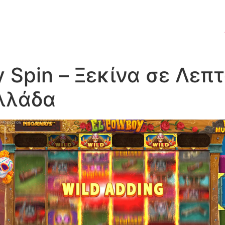
 Spin – Ξεκίνα σε Λεπ
λλάδα