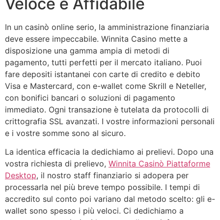
Veloce e Affidabile
In un casinò online serio, la amministrazione finanziaria
deve essere impeccabile. Winnita Casino mette a
disposizione una gamma ampia di metodi di
pagamento, tutti perfetti per il mercato italiano. Puoi
fare depositi istantanei con carte di credito e debito
Visa e Mastercard, con e-wallet come Skrill e Neteller,
con bonifici bancari o soluzioni di pagamento
immediato. Ogni transazione è tutelata da protocolli di
crittografia SSL avanzati. I vostre informazioni personali
e i vostre somme sono al sicuro.
La identica efficacia la dedichiamo ai prelievi. Dopo una
vostra richiesta di prelievo,
Winnita Casinò Piattaforme
Desktop
, il nostro staff finanziario si adopera per
processarla nel più breve tempo possibile. I tempi di
accredito sul conto poi variano dal metodo scelto: gli e-
wallet sono spesso i più veloci. Ci dedichiamo a