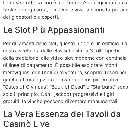
La nostra offerta non è mai ferma. Aggiungiamo nuovi
titoli con regolarità, per tenere viva la curiosità persino
dei giocatori più esperti.
Le Slot Più Appassionanti
Per gli amanti delle slot, questo luogo è un edificio. La
nostra scelta va dalle classiche slot a 3 rulli, tipiche
della tradizione, alle video slot moderne con centinaia
di linee di pagamento. È possibile esplorare mondi
meravigliosi con titoli di avventura, scoprire tesori nei
giochi a tema egizio o provare i bonus più creativi.
“Gates of Olympus”, “Book of Dead” o “Starburst” sono
solo il principio. Con i jackpot progressivi e i giri
gratuiti, le vincite possono diventare monumentali.
La Vera Essenza dei Tavoli da
Casinò Live