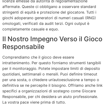
licenze emesse da autorità di regolamentazione
affermate. Queste ci obbligano a osservare standard
stringenti di equità e protezione del giocatore. Tutti i
giochi adoperano generatori di numeri casuali (RNG)
omologati, verificati da audit terzi. Ogni output è
completamente casuale e equo.
Il Nostro Impegno Verso il Gioco
Responsabile
Comprendiamo che il gioco deve essere
intrattenimento. Per questo forniamo strumenti tangibili
per il monitoraggio. Potete impostare limiti di deposito
quotidiani, settimanali o mensili. Puoi definire timeout
per una sosta, o chiedere un’autoesclusione a tempo o
definitiva se ne percepite il bisogno. Offriamo anche link
specifici a organizzazioni di sostegno come Giocare
Responsabile, per chi desidera un aiuto professionale.
La vostra pace viene prima di tutto.