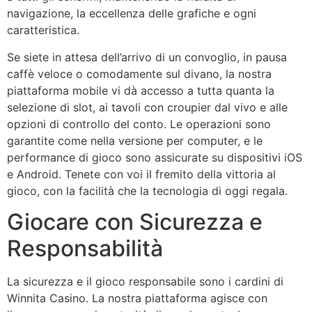
navigazione, la eccellenza delle grafiche e ogni
caratteristica.
Se siete in attesa dell’arrivo di un convoglio, in pausa
caffè veloce o comodamente sul divano, la nostra
piattaforma mobile vi dà accesso a tutta quanta la
selezione di slot, ai tavoli con croupier dal vivo e alle
opzioni di controllo del conto. Le operazioni sono
garantite come nella versione per computer, e le
performance di gioco sono assicurate su dispositivi iOS
e Android. Tenete con voi il fremito della vittoria al
gioco, con la facilità che la tecnologia di oggi regala.
Giocare con Sicurezza e
Responsabilità
La sicurezza e il gioco responsabile sono i cardini di
Winnita Casino. La nostra piattaforma agisce con