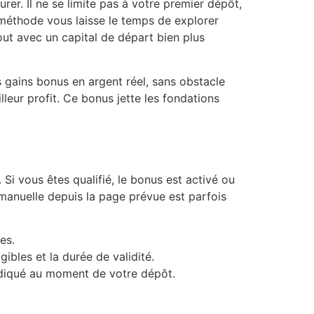
r. Il ne se limite pas à votre premier dépôt,
méthode vous laisse le temps de explorer
out avec un capital de départ bien plus
s gains bonus en argent réel, sans obstacle
leur profit. Ce bonus jette les fondations
 Si vous êtes qualifié, le bonus est activé ou
 manuelle depuis la page prévue est parfois
es.
ibles et la durée de validité.
 indiqué au moment de votre dépôt.