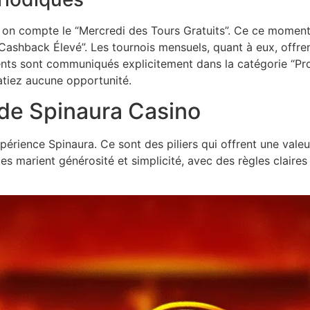
n compte le “Mercredi des Tours Gratuits”. Ce ce moment,
 Cashback Élevé”. Les tournois mensuels, quant à eux, offre
s sont communiqués explicitement dans la catégorie “Promo
atiez aucune opportunité.
 de Spinaura Casino
périence Spinaura. Ce sont des piliers qui offrent une vale
es marient générosité et simplicité, avec des règles claires 