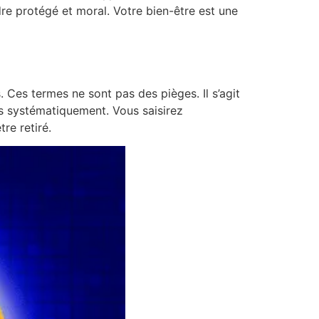
re protégé et moral. Votre bien-être est une
 Ces termes ne sont pas des pièges. Il s’agit
les systématiquement. Vous saisirez
re retiré.