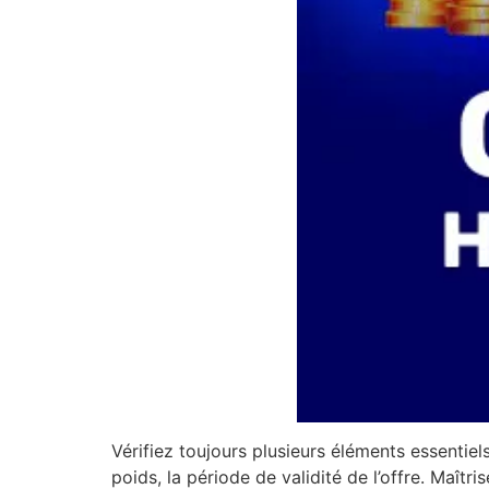
Vérifiez toujours plusieurs éléments essentiel
poids, la période de validité de l’offre. Maît