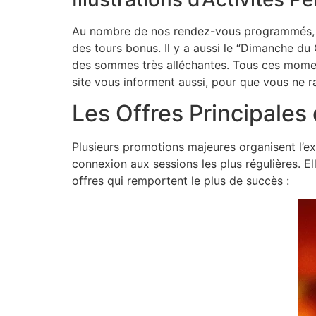
Au nombre de nos rendez-vous programmés, o
des tours bonus. Il y a aussi le “Dimanche du
des sommes très alléchantes. Tous ces moment
site vous informent aussi, pour que vous ne r
Les Offres Principales
Plusieurs promotions majeures organisent l’ex
connexion aux sessions les plus régulières. Ell
offres qui remportent le plus de succès :