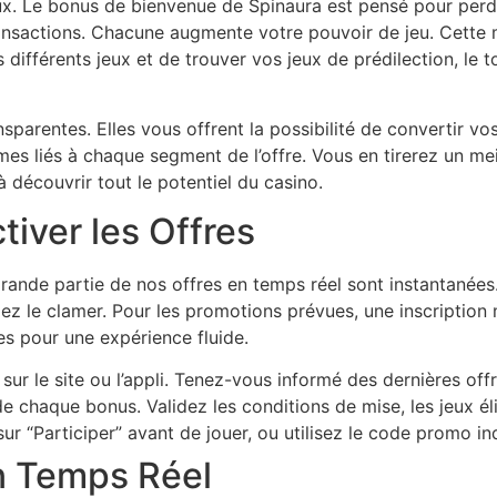
x. Le bonus de bienvenue de Spinaura est pensé pour perdure
ansactions. Chacune augmente votre pouvoir de jeu. Cette 
différents jeux et de trouver vos jeux de prédilection, le t
sparentes. Elles vous offrent la possibilité de convertir vo
es liés à chaque segment de l’offre. Vous en tirerez un meil
 découvrir tout le potentiel du casino.
iver les Offres
grande partie de nos offres en temps réel sont instantanées.
siez le clamer. Pour les promotions prévues, une inscription
es pour une expérience fluide.
sur le site ou l’appli. Tenez-vous informé des dernières offr
e chaque bonus. Validez les conditions de mise, les jeux élig
 sur “Participer” avant de jouer, ou utilisez le code promo
n Temps Réel