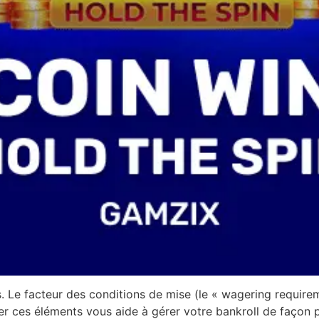
s. Le facteur des conditions de mise (le « wagering requireme
riser ces éléments vous aide à gérer votre bankroll de façon