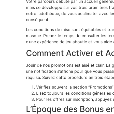
Votre parcours débute par un accueil généreu
mais se développe sur vos trois premières tr
notre ludothèque, de vous acclimater avec les 
conséquent.
Les conditions de mise sont équitables et tran
masqué. Prenez le temps de consulter les term
d’une expérience de jeu aboutie et vous aide à
Comment Activer et Act
Jouir de nos promotions est aisé et clair. La 
une notification s’affiche pour que vous puis
requise. Suivez cette procédure en trois étap
Vérifiez souvent la section “Promotions” 
Lisez toujours les conditions générales d
Pour les offres sur inscription, appuyez
L’Époque des Bonus e