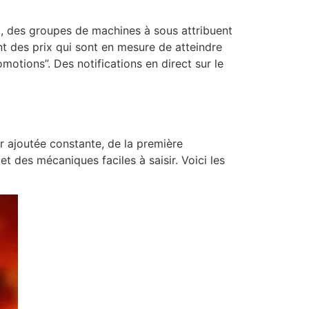
 des groupes de machines à sous attribuent
nt des prix qui sont en mesure de atteindre
tions”. Des notifications en direct sur le
ur ajoutée constante, de la première
et des mécaniques faciles à saisir. Voici les