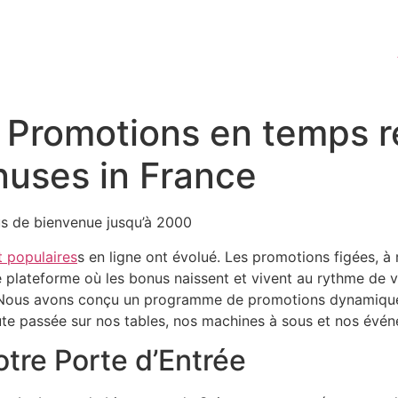
 Promotions en temps ré
nuses in France
t populaires
s en ligne ont évolué. Les promotions figées, à
lateforme où les bonus naissent et vivent au rythme de votre
ct. Nous avons conçu un programme de promotions dynamique
nute passée sur nos tables, nos machines à sous et nos évé
otre Porte d’Entrée