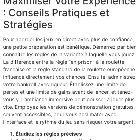
Maximiser Votre Expérience
: Conseils Pratiques et
Stratégies
Pour aborder les jeux en direct avec plus de confiance,
une petite préparation est bénéfique. Démarrez par bien
connaître les règles de la variante à laquelle vous jouez.
La différence entre la règle “en prison” à la roulette
française et la règle standard de la roulette européenne
influence directement vos chances. Ensuite, administrez
votre bankroll avec rigueur. Établissez une limite de
pertes et une limite de gains avant de lancer, et tenez-
vous y. L’ambiance immersive peut pousser à jouer plus
vite. Employez les versions de démonstration gratuites,
souvent accessibles, pour vous acclimater avec
l’interface et le rythme du jeu sans risquer votre argent.
Étudiez les règles précises