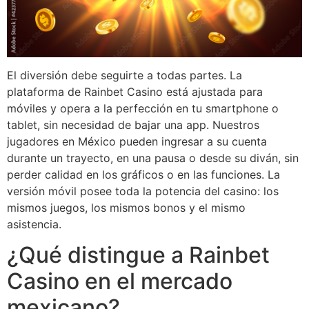
El diversión debe seguirte a todas partes. La
plataforma de Rainbet Casino está ajustada para
móviles y opera a la perfección en tu smartphone o
tablet, sin necesidad de bajar una app. Nuestros
jugadores en México pueden ingresar a su cuenta
durante un trayecto, en una pausa o desde su diván, sin
perder calidad en los gráficos o en las funciones. La
versión móvil posee toda la potencia del casino: los
mismos juegos, los mismos bonos y el mismo
asistencia.
¿Qué distingue a Rainbet
Casino en el mercado
mexicano?