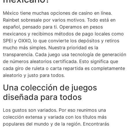
México tiene muchas opciones de casino en línea.
Rainbet sobresale por varios motivos. Todo está en
español, pensado para ti. Operamos en pesos
mexicanos y recibimos métodos de pago locales como
SPEI y OXXO, lo que convierte los depósitos y retiros
mucho más simples. Nuestra prioridad es la
transparencia. Cada juego usa tecnología de generación
de números aleatorios certificada. Esto significa que
cada giro de ruleta o carta repartida es completamente
aleatorio y justo para todos.
Una colección de juegos
diseñada para todos
Los gustos son variados. Por eso reunimos una
colección extensa y variada con los títulos más
populares del mundo y de la región. Encontrarás