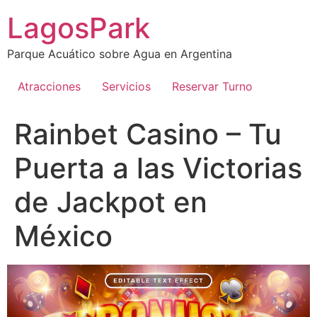
Ir
LagosPark
al
contenido
Parque Acuático sobre Agua en Argentina
Atracciones
Servicios
Reservar Turno
Rainbet Casino – Tu
Puerta a las Victorias
de Jackpot en
México