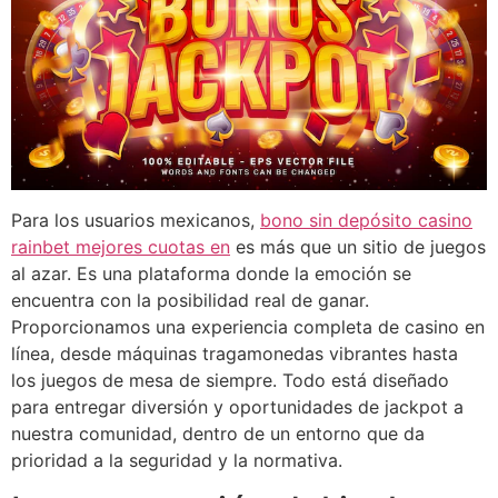
Para los usuarios mexicanos,
bono sin depósito casino
rainbet mejores cuotas en
es más que un sitio de juegos
al azar. Es una plataforma donde la emoción se
encuentra con la posibilidad real de ganar.
Proporcionamos una experiencia completa de casino en
línea, desde máquinas tragamonedas vibrantes hasta
los juegos de mesa de siempre. Todo está diseñado
para entregar diversión y oportunidades de jackpot a
nuestra comunidad, dentro de un entorno que da
prioridad a la seguridad y la normativa.