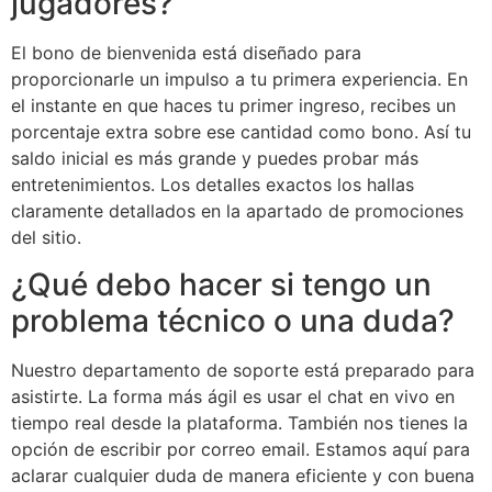
jugadores?
El bono de bienvenida está diseñado para
proporcionarle un impulso a tu primera experiencia. En
el instante en que haces tu primer ingreso, recibes un
porcentaje extra sobre ese cantidad como bono. Así tu
saldo inicial es más grande y puedes probar más
entretenimientos. Los detalles exactos los hallas
claramente detallados en la apartado de promociones
del sitio.
¿Qué debo hacer si tengo un
problema técnico o una duda?
Nuestro departamento de soporte está preparado para
asistirte. La forma más ágil es usar el chat en vivo en
tiempo real desde la plataforma. También nos tienes la
opción de escribir por correo email. Estamos aquí para
aclarar cualquier duda de manera eficiente y con buena