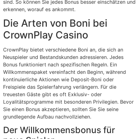
sind. So können Sie jedes Bonus besser einschätzen und
erkennen, worauf es ankommt.
Die Arten von Boni bei
CrownPlay Casino
CrownPlay bietet verschiedene Boni an, die sich an
Neuspieler und Bestandskunden adressieren. Jedes
Bonus funktioniert nach spezifischen Regeln. Ein
Willkommenspaket vereinfacht den Beginn, während
kontinuierliche Aktionen wie Deposit-Boni oder
Freispiele das Spielerfahrung verlängern. Für die
treuesten Gäste gibt es oft Exklusiv- oder
Loyalitätsprogramme mit besonderen Privilegien. Bevor
Sie einen Bonus akzeptieren, sollten Sie Sie seine
grundlegende Aufbau nachvollziehen.
Der Willkommensbonus für