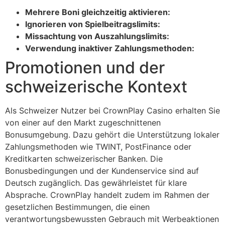
Mehrere Boni gleichzeitig aktivieren:
Ignorieren von Spielbeitragslimits:
Missachtung von Auszahlungslimits:
Verwendung inaktiver Zahlungsmethoden:
Promotionen und der
schweizerische Kontext
Als Schweizer Nutzer bei CrownPlay Casino erhalten Sie
von einer auf den Markt zugeschnittenen
Bonusumgebung. Dazu gehört die Unterstützung lokaler
Zahlungsmethoden wie TWINT, PostFinance oder
Kreditkarten schweizerischer Banken. Die
Bonusbedingungen und der Kundenservice sind auf
Deutsch zugänglich. Das gewährleistet für klare
Absprache. CrownPlay handelt zudem im Rahmen der
gesetzlichen Bestimmungen, die einen
verantwortungsbewussten Gebrauch mit Werbeaktionen