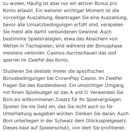
zu wollen. Häufig ist aber nur ein aktiver Bonus pro
Konto erlaubt. Ein weiterer wichtiger Moment ist die
vorzeitige Auszahlung. Beantragen Sie eine Auszahlung,
bevor alle Umsatzbedingungen erfüllt sind, verspielen
Sie meist alle damit verbundenen Gewinne. Auch
bestimmte Spielstrategien, etwa das Absichern von
Wetten in Tischspielen, sind während der Bonusphase
meistens verboten. Casinos durchschauen das und
sperren im Zweifel das Konto.
Studieren Sie deshalb immer die spezifischen
Bonusbedingungen bei CrownPlay Casino. Im Zweifel
fragen Sie den Kundendienst. Ein umsichtiger Umgang
mit Ihrem Spielbudget ist das A und O. Verwenden Sie
Boni als willkommenen Zusatz für Ihr Spielvergnügen.
Spielen Sie nie Geld ein, das Sie nicht auch so für
Unterhaltung ausgeben würden. Denken Sie daran: Auch
Boni unterliegen in der Schweiz dem Glücksspielgesetz.
Dieses baut auf Spielerschutz, von dem Sie profitieren.