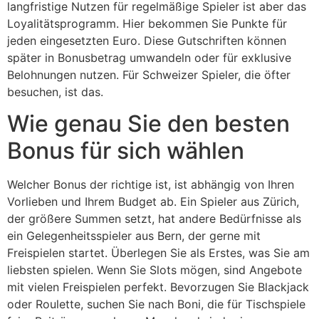
langfristige Nutzen für regelmäßige Spieler ist aber das
Loyalitätsprogramm. Hier bekommen Sie Punkte für
jeden eingesetzten Euro. Diese Gutschriften können
später in Bonusbetrag umwandeln oder für exklusive
Belohnungen nutzen. Für Schweizer Spieler, die öfter
besuchen, ist das.
Wie genau Sie den besten
Bonus für sich wählen
Welcher Bonus der richtige ist, ist abhängig von Ihren
Vorlieben und Ihrem Budget ab. Ein Spieler aus Zürich,
der größere Summen setzt, hat andere Bedürfnisse als
ein Gelegenheitsspieler aus Bern, der gerne mit
Freispielen startet. Überlegen Sie als Erstes, was Sie am
liebsten spielen. Wenn Sie Slots mögen, sind Angebote
mit vielen Freispielen perfekt. Bevorzugen Sie Blackjack
oder Roulette, suchen Sie nach Boni, die für Tischspiele