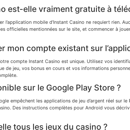
no est-elle vraiment gratuite à tél
ller l’application mobile d’Instant Casino ne requiert rien.
ces officielles mentionnées sur le site, et commencer à jo
liser mon compte existant sur l’appl
Votre compte Instant Casino est unique. Utilisez vos identif
rique de jeu, vos bonus en cours et vos informations personn
complète.
onible sur le Google Play Store ?
Google empêchent les applications de jeu d’argent réel sur l
 Casino. Des instructions complètes pour Android vous décrive
lle tous les jeux du casino ?