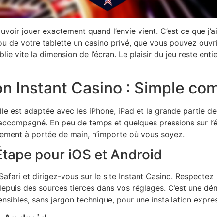
pouvoir jouer exactement quand l’envie vient. C’est ce que j’
e ou de votre tablette un casino privé, que vous pouvez ouv
ublie vite la dimension de l’écran. Le plaisir du jeu reste en
ion Instant Casino : Simple c
 Elle est adaptée avec les iPhone, iPad et la grande partie d
accompagné. En peu de temps et quelques pressions sur l’écr
ellement à portée de main, n’importe où vous soyez.
Étape pour iOS et Android
Safari et dirigez-vous sur le site Instant Casino. Respectez le
depuis des sources tierces dans vos réglages. C’est une dé
nsibles, sans jargon technique, pour une installation expre