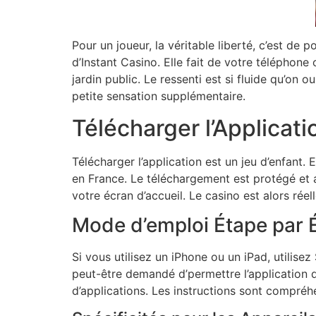
Pour un joueur, la véritable liberté, c’est de 
d’Instant Casino. Elle fait de votre téléphon
jardin public. Le ressenti est si fluide qu’on o
petite sensation supplémentaire.
Télécharger l’Applicat
Télécharger l’application est un jeu d’enfant.
en France. Le téléchargement est protégé et 
votre écran d’accueil. Le casino est alors ré
Mode d’emploi Étape par 
Si vous utilisez un iPhone ou un iPad, utilisez 
peut-être demandé d’permettre l’application 
d’applications. Les instructions sont compréhe