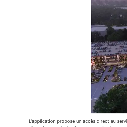
L’application propose un accès direct au servi