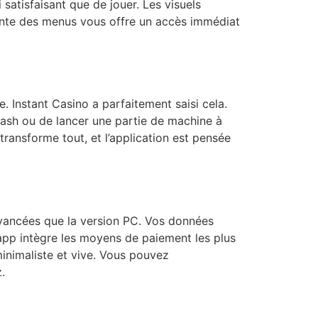
i satisfaisant que de jouer. Les visuels
ligente des menus vous offre un accès immédiat
. Instant Casino a parfaitement saisi cela.
flash ou de lancer une partie de machine à
 transforme tout, et l’application est pensée
avancées que la version PC. Vos données
’app intègre les moyens de paiement les plus
minimaliste et vive. Vous pouvez
.