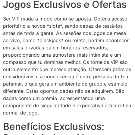
Jogos Exclusivos e Ofertas
Ser VIP muda a modo como se aposta. Obténs acesso
prioritário a novos *slots*, sendo capaz de testá-los
antes de toda a gente. As sessões nos jogos de mesa
ao vivo, como *blackjack* ou roleta, podem acontecer
em salas privadas ou em horários reservados,
proporcionando uma atmosfera mais intimista e um
compasso que tu dominás melhor. Os torneios VIP são
outro elemento que merece atenção. Oferecem prémios
consideráveis e a concorrência é entre pessoas do teu
patamar, o que gera um ambiente de grupo e estímulo
diferente. Estas oportunidades não se adquirem. São
dadas como um prémio, acrescentando uma
componente de singularidade e expectativa à tua rotina
normal de jogo.
Benefícios Exclusivos: