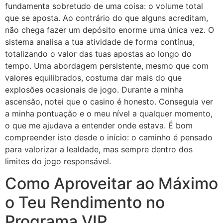
fundamenta sobretudo de uma coisa: o volume total
que se aposta. Ao contrário do que alguns acreditam,
não chega fazer um depósito enorme uma única vez. O
sistema analisa a tua atividade de forma contínua,
totalizando o valor das tuas apostas ao longo do
tempo. Uma abordagem persistente, mesmo que com
valores equilibrados, costuma dar mais do que
explosões ocasionais de jogo. Durante a minha
ascensão, notei que o casino é honesto. Conseguia ver
a minha pontuação e o meu nível a qualquer momento,
o que me ajudava a entender onde estava. É bom
compreender isto desde o início: o caminho é pensado
para valorizar a lealdade, mas sempre dentro dos
limites do jogo responsável.
Como Aproveitar ao Máximo
o Teu Rendimento no
Programa VIP