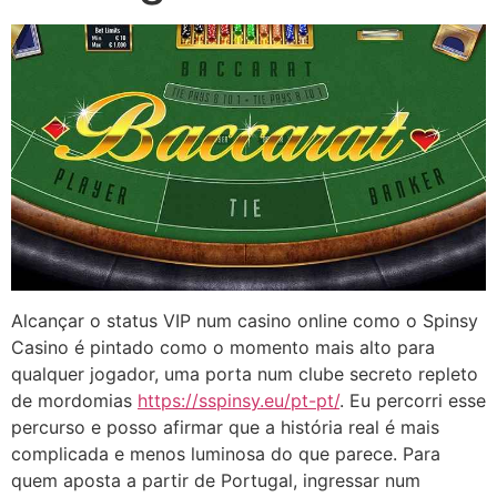
Alcançar o status VIP num casino online como o Spinsy
Casino é pintado como o momento mais alto para
qualquer jogador, uma porta num clube secreto repleto
de mordomias
https://sspinsy.eu/pt-pt/
. Eu percorri esse
percurso e posso afirmar que a história real é mais
complicada e menos luminosa do que parece. Para
quem aposta a partir de Portugal, ingressar num