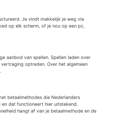
ctureerd. Je vindt makkelijk je weg via
oed op elk scherm, of je nou op een pc,
dige aanbod van spellen. Spellen laden over
ge vertraging optreden. Over het algemeen
.
met betaalmethodes die Nederlanders
 en dat functioneert hier uitstekend.
nelheid hangt af van je betaalmethode en de