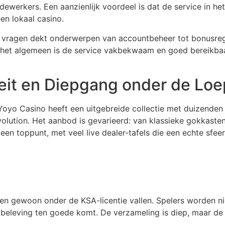
erkers. Een aanzienlijk voordeel is dat de service in het
en lokaal casino.
 vragen dekt onderwerpen van accountbeheer tot bonusre
r het algemeen is de service vakbekwaam en goed bereikbaa
ëteit en Diepgang onder de L
en. Yoyo Casino heeft een uitgebreide collectie met duizend
olution. Het aanbod is gevarieerd: van klassieke gokkasten
s een toppunt, met veel live dealer-tafels die een echte sfee
ellen gewoon onder de KSA-licentie vallen. Spelers worden 
 beleving ten goede komt. De verzameling is diep, maar de