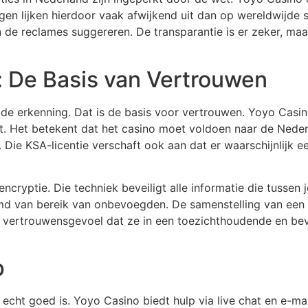
gen lijken hierdoor vaak afwijkend uit dan op wereldwijde s
 de reclames suggereren. De transparantie is er zeker, maar 
g: De Basis van Vertrouwen
j de erkenning. Dat is de basis voor vertrouwen. Yoyo Casi
unt. Het betekent dat het casino moet voldoen naar de Ned
. Die KSA-licentie verschaft ook aan dat er waarschijnlijk e
cryptie. Die techniek beveiligt alle informatie die tussen 
d van bereik van onbevoegden. De samenstelling van een da
et vertrouwensgevoel dat ze in een toezichthoudende en be
p
echt goed is. Yoyo Casino biedt hulp via live chat en e-mail