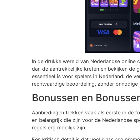
In de drukke wereld van Nederlandse online c
dan de aantrekkelijke kreten en bekijken de g
essentieel is voor spelers in Nederland: de 
rechtvaardige beoordeling, zonder onnodige 
Bonussen en Bonussen:
Aanbiedingen trekken vaak als eerste in de f
en belangrijk die zijn voor de Nederlandse s
regels erg moeilijk zijn.
Een kritisch detail is dat veel klassieke prom