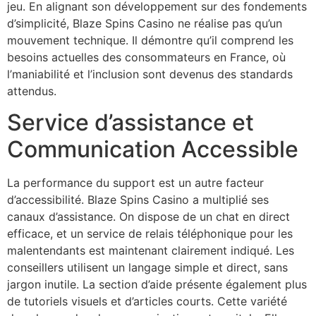
jeu. En alignant son développement sur des fondements
d’simplicité, Blaze Spins Casino ne réalise pas qu’un
mouvement technique. Il démontre qu’il comprend les
besoins actuelles des consommateurs en France, où
l’maniabilité et l’inclusion sont devenus des standards
attendus.
Service d’assistance et
Communication Accessible
La performance du support est un autre facteur
d’accessibilité. Blaze Spins Casino a multiplié ses
canaux d’assistance. On dispose de un chat en direct
efficace, et un service de relais téléphonique pour les
malentendants est maintenant clairement indiqué. Les
conseillers utilisent un langage simple et direct, sans
jargon inutile. La section d’aide présente également plus
de tutoriels visuels et d’articles courts. Cette variété