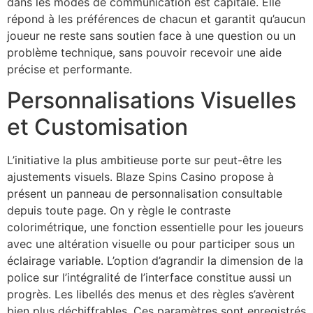
dans les modes de communication est capitale. Elle
répond à les préférences de chacun et garantit qu’aucun
joueur ne reste sans soutien face à une question ou un
problème technique, sans pouvoir recevoir une aide
précise et performante.
Personnalisations Visuelles
et Customisation
L’initiative la plus ambitieuse porte sur peut-être les
ajustements visuels. Blaze Spins Casino propose à
présent un panneau de personnalisation consultable
depuis toute page. On y règle le contraste
colorimétrique, une fonction essentielle pour les joueurs
avec une altération visuelle ou pour participer sous un
éclairage variable. L’option d’agrandir la dimension de la
police sur l’intégralité de l’interface constitue aussi un
progrès. Les libellés des menus et des règles s’avèrent
bien plus déchiffrables. Ces paramètres sont enregistrés