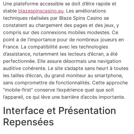
Une plateforme accessible se doit d’être rapide et
stable
blazespinscasino.eu
. Les améliorations
techniques réalisées par Blaze Spins Casino se
constatent au chargement des pages et des jeux, y
compris sur des connexions mobiles modestes. Ce
point a de l’importance pour de nombreux joueurs en
France. La compatibilité avec les technologies
d’assistance, notamment les lecteurs d’écran, a été
perfectionnée. Elle assure désormais une navigation
auditive cohérente. Le site s’adapte sans heurt à toutes
les tailles d’écran, du grand moniteur au smartphone,
sans compromettre de fonctionnalités. Cette approche
“mobile-first” conserve l’expérience quel que soit
l’appareil, ce qui lève une barrière d’accès importante.
Interface et Présentation
Repensées